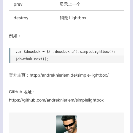
prev
显示上一个
destroy
销毁 Lightbox
例如：
var $dowebok = $('.dowebok a').simpleLightbox();

$dowebok.next();
官方主页：http://andreknieriem.de/simple-lightbox/
GitHub 地址：
https://github.com/andreknieriem/simplelightbox