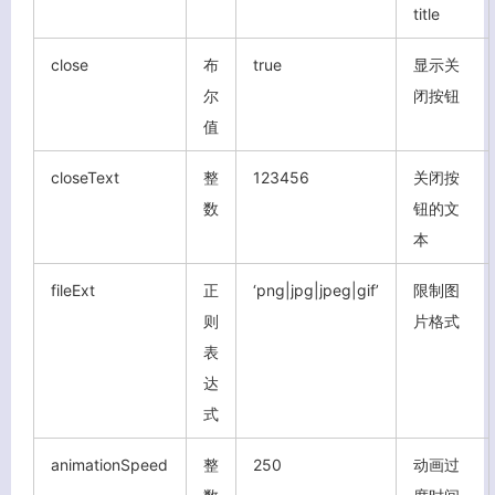
客服小美
title
close
布
true
显示关
尔
闭按钮
值
closeText
整
123456
关闭按
数
钮的文
本
fileExt
正
‘png|jpg|jpeg|gif’
限制图
则
片格式
表
达
式
animationSpeed
整
250
动画过