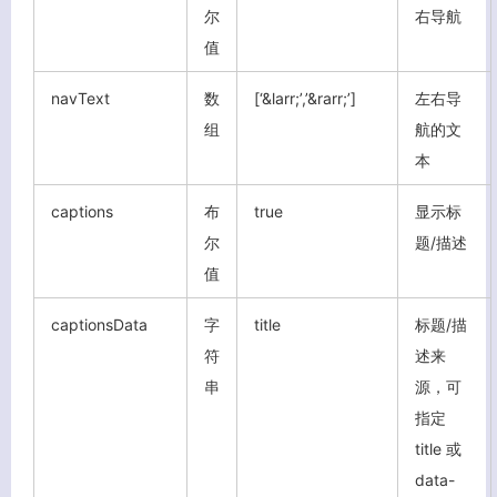
尔
右导航
值
navText
数
[‘&larr;’,’&rarr;’]
左右导
组
航的文
本
captions
布
true
显示标
尔
题/描述
值
captionsData
字
title
标题/描
符
述来
串
源，可
指定
title 或
data-