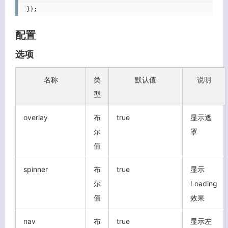
});
配置
选项
名称
类
默认值
说明
型
overlay
布
true
显示遮
尔
罩
值
spinner
布
true
显示
尔
Loading
值
效果
nav
布
true
显示左