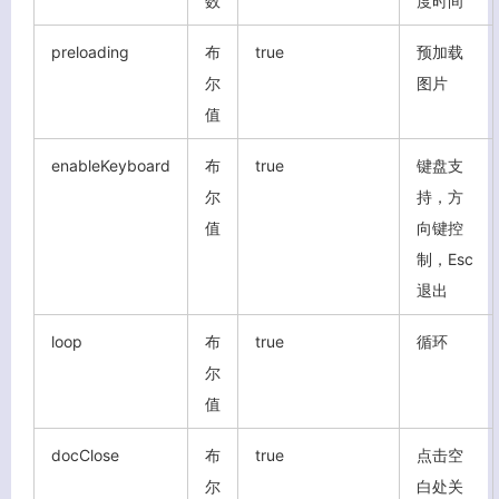
数
度时间
preloading
布
true
预加载
尔
图片
值
enableKeyboard
布
true
键盘支
尔
持，方
值
向键控
制，Esc
退出
loop
布
true
循环
尔
值
docClose
布
true
点击空
尔
白处关