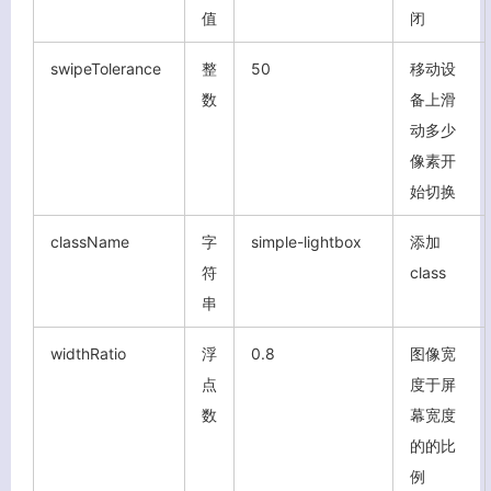
值
闭
swipeTolerance
整
50
移动设
数
备上滑
动多少
像素开
始切换
关闭弹窗
className
字
simple-lightbox
添加
符
class
串
widthRatio
浮
0.8
图像宽
点
度于屏
数
幕宽度
的的比
例