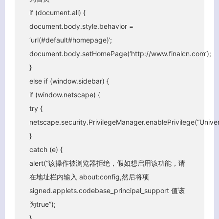
if (document.all) {
document.body.style.behavior =
‘url(#default#homepage)’;
document.body.setHomePage(‘http://www.
}
else if (window.sidebar) {
if (window.netscape) {
try {
netscape.security.PrivilegeManager.enablePrivilege(“Unive
}
catch (e) {
alert(“该操作被浏览器拒绝，假如想启用该功能，请
在地址栏内输入 about:config,然后将项
signed.applets.codebase_principal_support 值该
为true”);
}