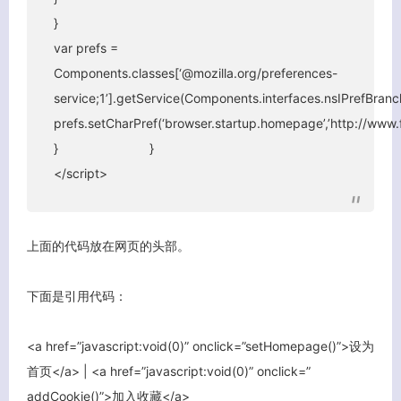
}
客服小美
var prefs =
Components.classes[‘@mozilla.org/preferences-
service;1’].getService(Components.interfaces.nsIPrefBranc
prefs.setCharPref(‘browser.startup.homepage’,’http://www.f
} }
</script>
上面的代码放在网页的头部。
下面是引用代码：
<a href=”javascript:void(0)” onclick=”setHomepage()”>设为
首页</a> | <a href=”javascript:void(0)” onclick=”
addCookie()”>加入收藏</a>