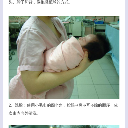
头、脖子和背，像抱橄榄球的方式。
2、洗脸：使用小毛巾的四个角，按眼→鼻→耳→臉的顺序，依
次由内向外清洗。