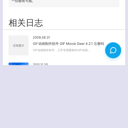
一切都有可能。
相关日志
2009.08.31
Gif 动画制作软件 GIF Movie Gear 4.2.1 注册码
没有图片
GIF动画制作软件，几乎有需要制作GIF动画…
2011.11.20
每日一图:电脑桌面背景（一）
2014.07.27
适合驾车聆听的十首抒情英文歌曲[经典]
对于很多喜好自驾游出行的车主，好听的车载音乐…
2011.11.20
每日一图:电脑桌面背景（二）