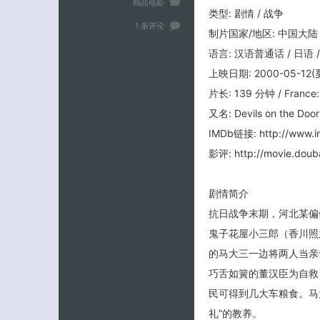
精品电影
类型: 剧情 / 战争
1 条评论
制片国家/地区: 中国大陆
语言: 汉语普通话 / 日语 
上映日期: 2000-05-12(
片长: 139 分钟 / France: 
又名: Devils on the Door
IMDb链接: http://www.im
影评: http://movie.doub
剧情简介
抗日战争末期，河北某偏
鬼子花屋小三郎（香川照
的马大三一边将两人当亲
巧舌如簧的董汉臣为自救
民可得到几大车粮食。马
礼”的教养。