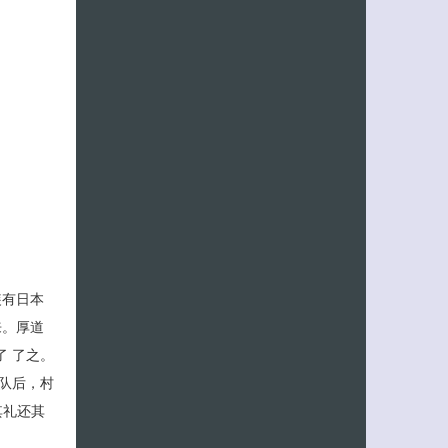
装有日本
来。厚道
了 了之。
客服小美
队后，村
其礼还其