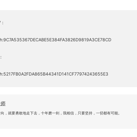
V：
btih:9C7A535367DECABE5E384FA3826D9819A3CE78CD
：
btih:5217FB0A2FDA865B44341D141CF77974243655E3
老师
方向，就要勇敢地走下去，十年磨一剑，我相信，只要坚持，一切都有可能。