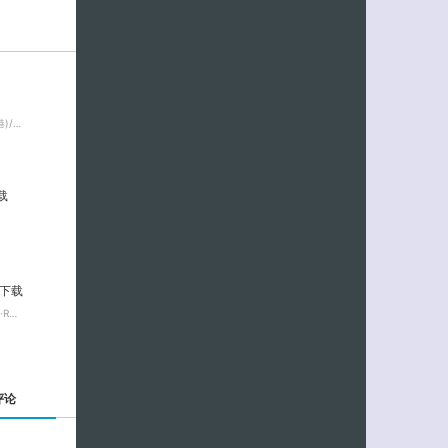
)/…
载
季下载
R…
评论