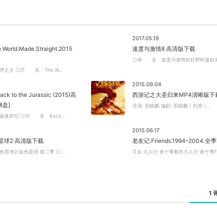
关闭弹窗
2017.05.19
orld.Made.Straight.2015
速度与激情8 高清版下载
◎译 名 速度与激情8/狂野时速8(港
之主 ◎片 名 The W…
2015.09.04
 to the Jurassic (2015)高
西游记之大圣归来MP4清晰版下
网盘]
导演: 田晓鹏 编剧: 田晓鹏 / 刘虎 /…
侏罗纪 ◎片 名 Back…
2015.06.17
色星球2 高清版下载
老友记.Friends.1994–2004.全
星球2/蓝色星球 第二季 ◎…
又名:六人行 第十季都市六人行 第十季F·
1 