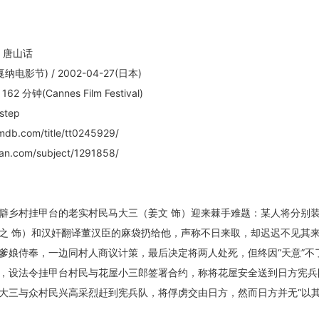
/ 唐山话
戛纳电影节) / 2002-04-27(日本)
162 分钟(Cannes Film Festival)
step
db.com/title/tt0245929/
an.com/subject/1291858/
僻乡村挂甲台的老实村民马大三（姜文 饰）迎来棘手难题：某人将分别
之 饰）和汉奸翻译董汉臣的麻袋扔给他，声称不日来取，却迟迟不见其
爹娘侍奉，一边同村人商议计策，最后决定将两人处死，但终因“天意”不
，设法令挂甲台村民与花屋小三郎签署合约，称将花屋安全送到日方宪兵
大三与众村民兴高采烈赶到宪兵队，将俘虏交由日方，然而日方并无“以