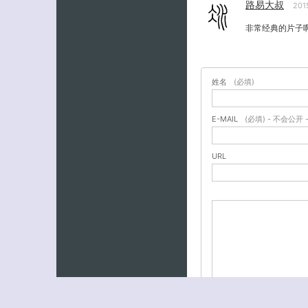
路易大叔
201
非常经典的片子
姓名
(必填)
E-MAIL
(必填) - 不会公开 
URL