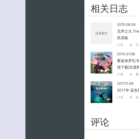
相关日志
2015.08.04
无序之主.The.W
没有图片
高清版
◎译 名 无序
2015.07.08
重返侏罗纪 Back
清下载[百度
◎译 名 重返
2017.11.09
2017年 蓝
◎译 名 蓝色
评论