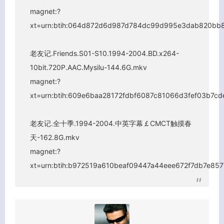
magnet:?
关闭弹窗
xt=urn:btih:064d872d6d987d784dc99d995e3dab820bb
老友记.Friends.S01-S10.1994-2004.BD.x264-
10bit.720P.AAC.Mysilu-144.6G.mkv
magnet:?
xt=urn:btih:609e6baa28172fdbf6087c81066d3fef03b7cd
老友记.全十季.1994-2004.中英字幕￡CMCT触摸春
天-162.8G.mkv
magnet:?
xt=urn:btih:b972519a610beaf09447a44eee672f7db7e857