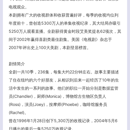
电视观众。
本剧拥有广大的收视群体和收获普遍好评，每季的收视均位列
年度前十，曾创造5300万人的单集收视纪录，其大结局亦吸引
5250万人观看直播。全剧获得黄金时段艾美奖提名62项次，其
间于2002年赢得喜剧类最佳剧集。美国《电视剧》杂志于
客服小美
2007年评出史上100大美剧，本剧登居榜首。
剧情简介
全剧一共10季，236集，每集大约22分钟左右。故事主要描述
了住在纽约的六个好朋友，从相识到后来一起经历了10年的生
活中发生的一系列的故事。他们的职位一开始分别是数据监管
员(Chandler)，厨师(Monica)，博物馆古生物区负责人
(Ross)，演员(Joey)，按摩师(Phoebe)，咖啡馆服务员
(Rachel)。
曾在1996年1月28日创下5,300万的收视记录，2004年5月6
日播出的最后一集5250万收视记录。