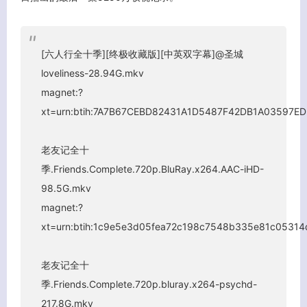
[六人行全十季][终极收藏版][中英双字幕]@圣城
loveliness-28.94G.mkv
magnet:?
xt=urn:btih:7A7B67CEBD82431A1D5487F42DB1A03597E
老友记全十
季.Friends.Complete.720p.BluRay.x264.AAC-iHD-
98.5G.mkv
magnet:?
xt=urn:btih:1c9e5e3d05fea72c198c7548b335e81c05314
老友记全十
季.Friends.Complete.720p.bluray.x264-psychd-
217.8G.mkv