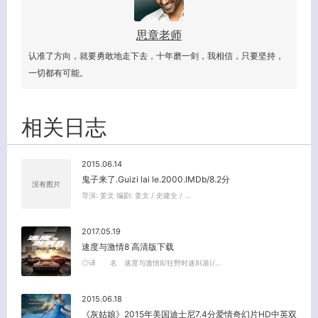
思章老师
认准了方向，就要勇敢地走下去，十年磨一剑，我相信，只要坚持，
一切都有可能。
相关日志
2015.06.14
鬼子来了.Guizi lai le.2000.IMDb/8.2分
没有图片
导演: 姜文 编剧: 姜文 / 史建全 / …
2017.05.19
速度与激情8 高清版下载
◎译 名 速度与激情8/狂野时速8(港)/…
2015.06.18
《灰姑娘》2015年美国迪士尼7.4分爱情奇幻片HD中英双