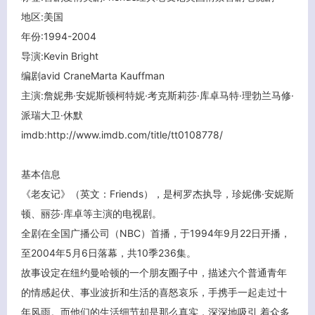
地区:美国
年份:1994-2004
导演:Kevin Bright
编剧avid CraneMarta Kauffman
主演:詹妮弗·安妮斯顿柯特妮·考克斯莉莎·库卓马特·理勃兰马修·
派瑞大卫·休默
imdb:http://www.imdb.com/title/tt0108778/
基本信息
《老友记》（英文：Friends），是柯罗杰执导，珍妮佛·安妮斯
顿、丽莎·库卓等主演的电视剧。
全剧在全国广播公司（NBC）首播，于1994年9月22日开播，
至2004年5月6日落幕，共10季236集。
故事设定在纽约曼哈顿的一个朋友圈子中，描述六个普通青年
的情感起伏、事业波折和生活的喜怒哀乐，手携手一起走过十
年风雨。而他们的生活细节却是那么真实，深深地吸引 着众多