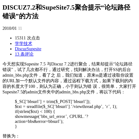
DISCUZ7.2和SupeSite7.5聚合提示“论坛路径
错误”的方法
2010/01
11
15311 次点击
学学技术
Discuz
Supesite
13 条评论
今天想实现Supesite 7.5 与Discuz 7.2进行聚合，结果却提示“论坛路径
错误”，试了几次都不行，通过研究，找到解决办法，打开SS的后台
admin_bbs.php文件，看了之 后，我们知道，原来ss是通过读取你设置
的URL加一个默认文件的内容，通过远程下载方式，如果下载到的内
容的长度大于100，则认为正确，小于则认为错 误，很简单，大家打开
Supesite7.5的admin文件夹中的admin_bbs.php文件，将以下代码：
$_SC[‘bbsurl’] = trim($_POST[‘bbsurl’]);
$txt = sreadfile($_SC[‘bbsurl’].’/viewthread.php’, ‘r’, 1);
if(strlen($txt) < 100) {
showmessage(‘bbs_url_error’, CPURL.’?
action=bbs&error=bbsurl’);
}
替换为：