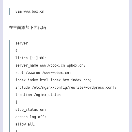
vim www.box.cn
在里面添加下面代码：
server

{

listen [::]:80;

server_name www.wpbox.cn wpbox.cn;

root /wwwroot/www/wpbox.cn;

index index.html index.htm index.php;

include /etc/nginx/config/rewrite/wordpress.conf;

location /nginx_status

{

stub_status on;

access_log off;

allow all;

}
