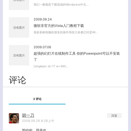
我们一般都是下载现成的Wordpress中文…
2009.09.24
微软非官方的Vista入门教程下载
没有图片
很多新购电脑的朋友的操作系统大多都已经是Wi…
关闭弹窗
2009.07.06
超强的幻灯片在线制作工具 你的Powerpoint可以不安装
没有图片
了
[singlepic id=17 w=560…
评论
3 评论
胡一刀
回复
2009.09.26 8:26上午
简约的，我喜欢