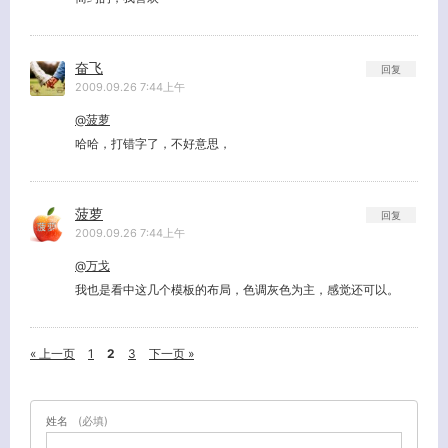
奋飞
回复
2009.09.26 7:44上午
@菠萝
哈哈，打错字了，不好意思，
菠萝
回复
2009.09.26 7:44上午
@万戈
我也是看中这几个模板的布局，色调灰色为主，感觉还可以。
« 上一页
1
2
3
下一页 »
姓名
(必填)