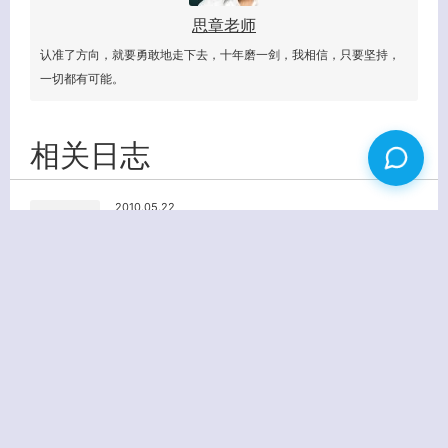
思章老师
认准了方向，就要勇敢地走下去，十年磨一剑，我相信，只要坚持，
一切都有可能。
相关日志
2010.05.22
UCenter info: MySQL Query Error 解决办法之一
没有图片
康盛创想的软件越来越庞大，所以出现问题也是正…
2011.05.02
WordPress提取某分类或者某标签下文章（支持分页）
没有图片
其实这篇日志的内容是菜鸟级别的，就是希望对菜…
2009.10.22
WordPress升级教程(菜鸟篇)
没有图片
Wordpress 2.8.5正式版已经出来…