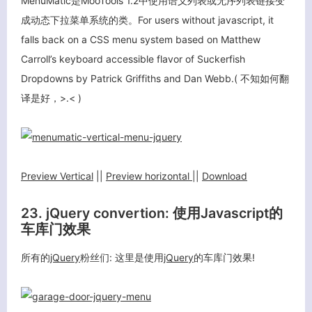
MenuMatic是MooTools 1.2中使用语义列表或无序列表链接变
成动态下拉菜单系统的类。For users without javascript, it
falls back on a CSS menu system based on Matthew
Carroll’s keyboard accessible flavor of Suckerfish
Dropdowns by Patrick Griffiths and Dan Webb.( 不知如何翻
译是好，>.< )
Preview Vertical
||
Preview horizontal
||
Download
23. jQuery convertion: 使用Javascript的
车库门效果
所有的
jQuery
粉丝们: 这里是使用
jQuery
的车库门效果!