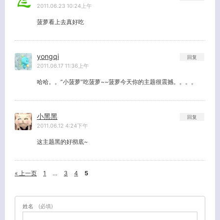
2011.06.23 10:24上午
菠萝看上去真好吃
yongqi
回复
2011.06.17 11:36上午
哈哈。。“小菠萝”吃菠萝~~菠萝今天你的主题很震撼。。。。
小黑黑
回复
2011.06.12 4:24下午
这主题黑的好彻底~
« 上一页
1
…
3
4
5
姓名
(必填)