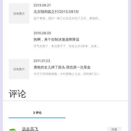
2013.09.21
北京颐和园之行(2013.08.15)
没有图片
这个暑假，我们一家三口去北京玩了几天，暑假的…
2010.08.05
热啊，来个自制冰激凌降降温
天气太热了，有点受不了，但女儿才2岁多，从来…
2011.07.23
勇敢的女儿摔了跟头 我也第一次晕血
没有图片
今天下班回家挺晚，大约是晚上七点，回到家门口…
评论
3 评论
关闭弹窗
远走高飞
回复