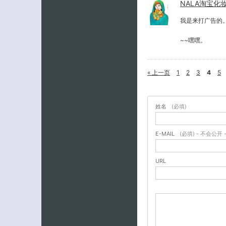
NALA淘宝化
我是来打广告的。
~~嘿嘿。
« 上一页
1
2
3
4
5
姓名
(必填)
E-MAIL
(必填) - 不会公开 
URL