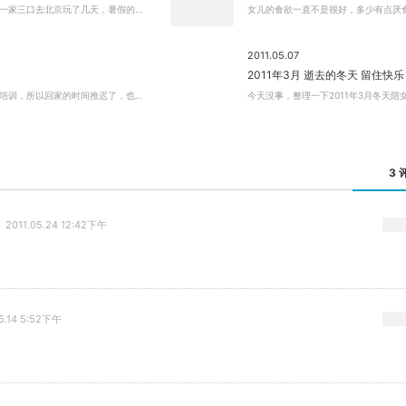
一家三口去北京玩了几天，暑假的…
女儿的食欲一直不是很好，多少有点厌
2011.05.07
2011年3月 逝去的冬天 留住快乐
培训，所以回家的时间推迟了，也…
今天没事，整理一下2011年3月冬天陪
3 
2011.05.24 12:42下午
关闭弹窗
05.14 5:52下午