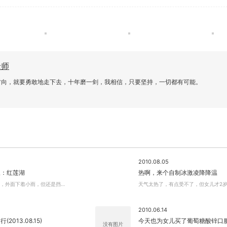
老师
方向，就要勇敢地走下去，十年磨一剑，我相信，只要坚持，一切都有可能。
2010.08.05
三：红莲湖
热啊，来个自制冰激凌降降温
6日，外面下着小雨，但还是挡…
天气太热了，有点受不了，但女儿才2岁
2010.06.14
2013.08.15)
今天也为女儿买了葡萄糖酸锌口
没有图片