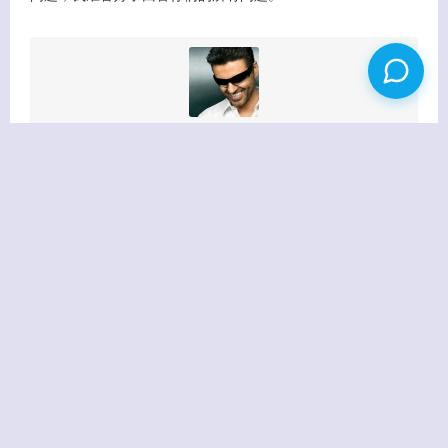
思章老师
认准了方向，就要勇敢地走下去，十年磨一剑，我相信，只要坚持，
一切都有可能。
相关日志
2009.12.02
WordPress专业主题MimboPro今日到手
没有图片
前几天，无意中逛到了Prothemedesi…
2009.09.10
EmEditor Professional 8.05 注册码
没有图片