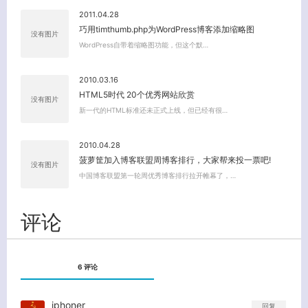
2011.04.28
巧用timthumb.php为WordPress博客添加缩略图
没有图片
WordPress自带着缩略图功能，但这个默…
2010.03.16
HTML5时代 20个优秀网站欣赏
没有图片
新一代的HTML标准还未正式上线，但已经有很…
关闭弹窗
2010.04.28
菠萝筐加入博客联盟周博客排行，大家帮来投一票吧!
没有图片
中国博客联盟第一轮周优秀博客排行拉开帷幕了，…
评论
6 评论
iphoner
回复