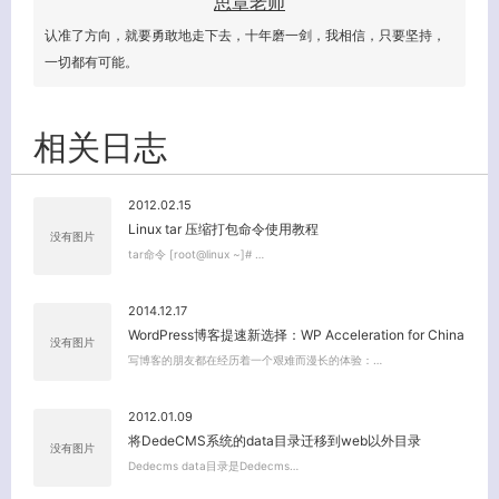
思章老师
客服小美
认准了方向，就要勇敢地走下去，十年磨一剑，我相信，只要坚持，
一切都有可能。
相关日志
2012.02.15
Linux tar 压缩打包命令使用教程
没有图片
tar命令 [root@linux ~]# …
2014.12.17
WordPress博客提速新选择：WP Acceleration for China
没有图片
写博客的朋友都在经历着一个艰难而漫长的体验：…
2012.01.09
将DedeCMS系统的data目录迁移到web以外目录
没有图片
Dedecms data目录是Dedecms…