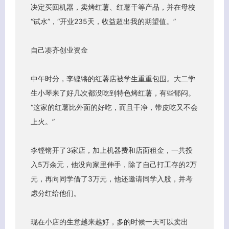
决定买回机器，卖烤红薯、红薯干等产品，并在母校
“试水”，“开业235天，收益超出我的期望值。”
自己凑齐创业资金
中午时分，李铿锵的红薯店被学生重重包围。大二学
客服小美
生小琴来了好几次都没吃到特色烤红薯，有些郁闷。
“这家的红薯比外面的好吃，而且干净，带皮吃又不会
上火。”
李铿锵开了3家店，加上机器费和店面租金，一共投
入5万余元，他没向家里伸手，除了自己打工存的2万
元，再向同学借了3万元，他还邀请同学入股，并考
虑分红给他们。
现在小店的生意越来越好，多的时候一天可以卖出