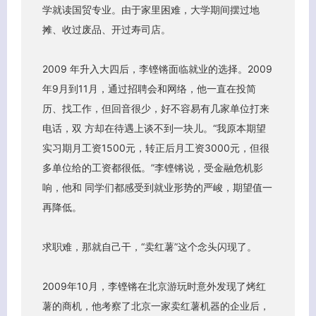
学就读国贸专业。由于家里困难，大学期间摆过地
摊、收过废品、开过寿司店。
2009 年升入大四后，李铿锵面临就业的选择。2009
年9月到11月，通过招聘会和网络，他一直在投简
历、找工作，但回音很少，好不容易有几家单位打来
电话，双 方却在待遇上谈不到一块儿。“我原本期望
实习期月工资1500元，转正后月工资3000元，但很
多单位给的工资都很低。”李铿锵说，受金融危机影
响，他和 同学们都感受到就业形势的严峻，期望值一
再降低。
求职难，那就自己干，“卖红薯”这个念头闪现了。
2009年10月，李铿锵在北京游玩时意外发现了烤红
薯的商机，他考察了北京一家卖红薯机器的企业后，