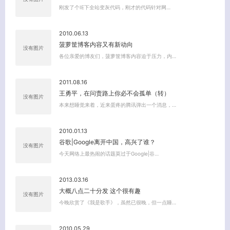
刚发了个IE下全站变灰代码，刚才的代码针对网…
2010.06.13
菠萝筐博客内容又有新动向
没有图片
各位亲爱的博友们，菠萝筐博客内容迫于压力，内…
2011.08.16
王勇平，在问责路上你必不会孤单（转）
没有图片
本来想睡觉来着，近来蛋疼的腾讯弹出一个消息，…
2010.01.13
谷歌|Google离开中国，高兴了谁？
没有图片
今天网络上最热闹的话题莫过于Google|谷…
2013.03.16
大概八点二十分发 这个很有趣
没有图片
今晚欣赏了《我是歌手》，虽然已很晚，但一点睡…
2010.05.29