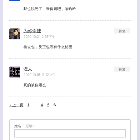
我也脱光了，来偷窥吧，哈哈哈
为你牵挂
回复
2010.10.21 2:15下午
看去包，反正也没有什么秘密
诳人
回复
2010.10.15 11:12上午
真的被偷窥么…
« 上一页
1
…
4
5
6
姓名
(必填)