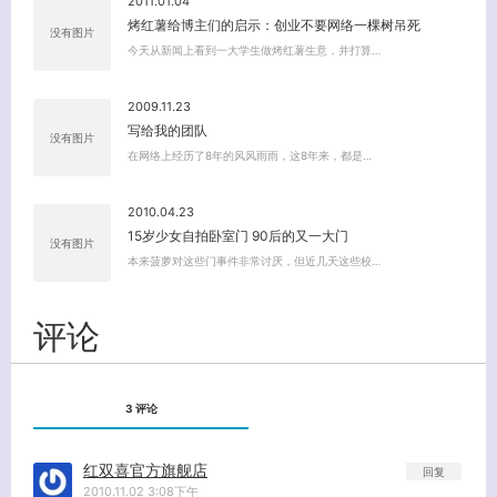
2011.01.04
烤红薯给博主们的启示：创业不要网络一棵树吊死
没有图片
今天从新闻上看到一大学生做烤红薯生意，并打算…
2009.11.23
关闭弹窗
写给我的团队
没有图片
在网络上经历了8年的风风雨雨，这8年来，都是…
2010.04.23
15岁少女自拍卧室门 90后的又一大门
没有图片
本来菠萝对这些门事件非常讨厌，但近几天这些校…
评论
3 评论
红双喜官方旗舰店
回复
2010.11.02 3:08下午