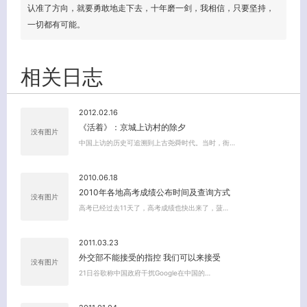
认准了方向，就要勇敢地走下去，十年磨一剑，我相信，只要坚持，
一切都有可能。
相关日志
2012.02.16
《活着》：京城上访村的除夕
没有图片
中国上访的历史可追溯到上古尧舜时代。当时，衙…
2010.06.18
2010年各地高考成绩公布时间及查询方式
没有图片
高考已经过去11天了，高考成绩也快出来了，菠…
2011.03.23
外交部不能接受的指控 我们可以来接受
没有图片
21日谷歌称中国政府干扰Google在中国的…