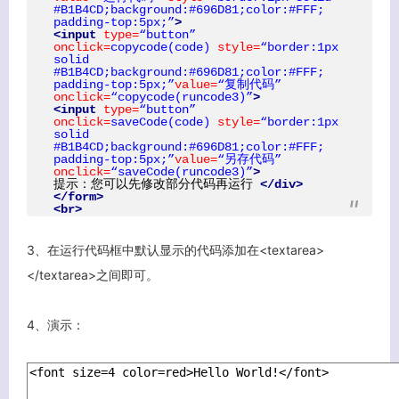
#B1B4CD;background:#696D81;color:#FFF;
padding-top:5px;”
>
<input
type=
“button”
onclick=
copycode(code)
style=
“border:1px
solid
#B1B4CD;background:#696D81;color:#FFF;
padding-top:5px;”
value=
“复制代码”
onclick=
“copycode(runcode3)”
>
<input
type=
“button”
onclick=
saveCode(code)
style=
“border:1px
solid
#B1B4CD;background:#696D81;color:#FFF;
padding-top:5px;”
value=
“另存代码”
onclick=
“saveCode(runcode3)”
>
提示：您可以先修改部分代码再运行
</div>
</form>
<br>
3、在运行代码框中默认显示的代码添加在<textarea>
</textarea>之间即可。
4、演示：