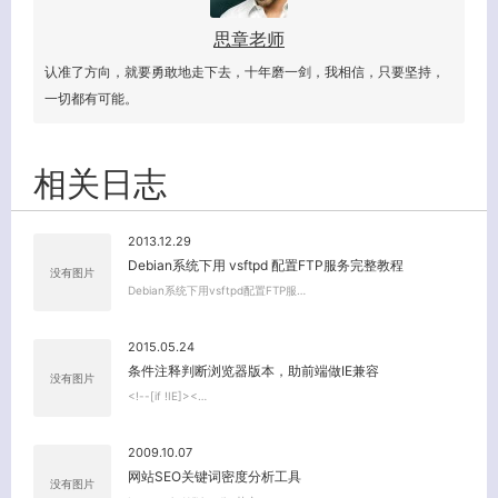
思章老师
认准了方向，就要勇敢地走下去，十年磨一剑，我相信，只要坚持，
一切都有可能。
相关日志
2013.12.29
Debian系统下用 vsftpd 配置FTP服务完整教程
没有图片
Debian系统下用vsftpd配置FTP服…
关闭弹窗
2015.05.24
条件注释判断浏览器版本，助前端做IE兼容
没有图片
<!--[if !IE]><…
2009.10.07
网站SEO关键词密度分析工具
没有图片