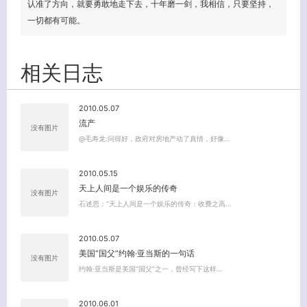
认准了方向，就要勇敢地走下去，十年磨一剑，我相信，只要坚持，
一切都有可能。
相关日志
2010.05.07
流产
没有图片
@毛寿龙:问得好，政府对房地产动了真情，好像…
2010.05.15
天上人间是一个娱乐的传奇
没有图片
石述思：“天上人间是一个娱乐的传奇：收费之高…
2010.05.07
美国“国父”约翰·亚当斯的一句话
没有图片
约翰·亚当斯是美国“国父”之一，曾经写下这样…
2010.06.01