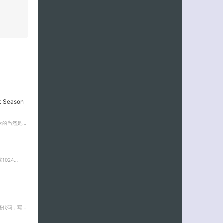
 Season
欢的当然是…
024…
些代码，写…