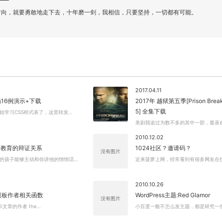
方向，就要勇敢地走下去，十年磨一剑，我相信，只要坚持，一切都有可能。
2017.04.11
局16例演示+下载
2017年 越狱第五季[Prison Break
5] 全集下载
始学习CSS样式表了，这里转发…
美剧我追过为数不多的其中一部，最喜
2010.12.02
庭教育的辩证关系
1024社区？邀请码？
没有图片
的孩子能够主动和你讲他的悄悄话…
近来菠萝上网，经常看到有很多网友在找1
2010.10.26
关闭弹窗
s 模板作者相关函数
WordPress主题:Red Glamor
没有图片
 显示文章的作者 the…
小百度一般不怎么发主题，都是研究一