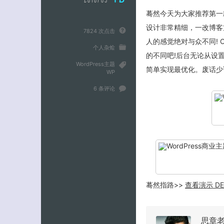
蓦然今天为大家推荐第一款商
设计非常精细，一改博客
7824 次点击
人的感觉绝对与众不同! 
个人杂烩
的不同吧!后台无论从设
WordPress主题
简单实现最优化。废话少
WP
6 条评论
蓦然指路>>
查看演示 D
思章