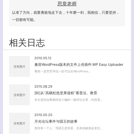
思章老师
客服小美
认准了方向，就要勇敢地走下去，十年磨一剑，我相信，只要坚持，
一切都有可能。
相关日志
2010.05.12
兼容WordPress版本的文件上传插件:WP Easy Uploader
没有图片
蓦然一直苦苦寻找一款可以在WordPress…
2015.08.29
[转]从“高晓松批坚果侵权”看普法、教育
没有图片
本文是转自网易科技小编的一篇评论文章，内容是…
2010.05.20
月光论坛事件与国王的故事
没有图片
曾经有一个人，骂国王是笨蛋，后来他被抓起来交…