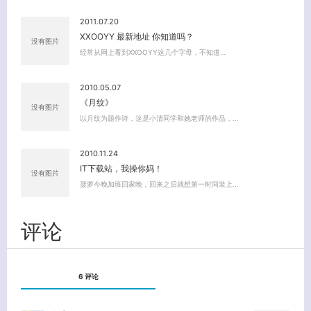
2011.07.20
XXOOYY 最新地址 你知道吗？
没有图片
经常从网上看到XXOOYY这几个字母，不知道…
2010.05.07
《月纹》
没有图片
以月纹为题作诗，这是小清同学和她老师的作品，…
2010.11.24
IT下载站，我操你妈！
没有图片
关闭弹窗
菠萝今晚加班回家晚，回来之后就想第一时间装上…
评论
6 评论