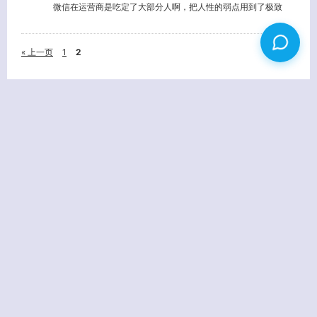
微信在运营商是吃定了大部分人啊，把人性的弱点用到了极致
« 上一页
1
2
姓名
(必填)
E-MAIL
(必填) - 不会公开 -
URL