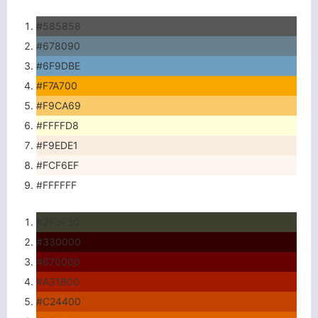
#585858
#678090
#6F9DBE
#F7A700
#F9CA69
#FFFFD8
#F9EDE1
#FCF6EF
#FFFFFF
关闭弹窗
#3F3F30
#330000
#670000
#A31B00
#C24400