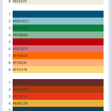
#EEEEDF
#005381
#8BC6CC
#0D813D
#81BB99
#C0000B
#D8787E
#FF6800
#FFAE7A
#FFD57A
#662B2D
#B03C0D
#E7371A
#EAB239
#193D55