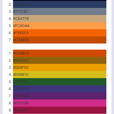
#2A3B63
#717C8C
#C8A77B
#FC9D4A
#F56203
#C34E02
#D24B00
#90620C
#EB9F00
#D5BE1C
#225928
#3D367D
#5D236E
#D12C8B
#991441