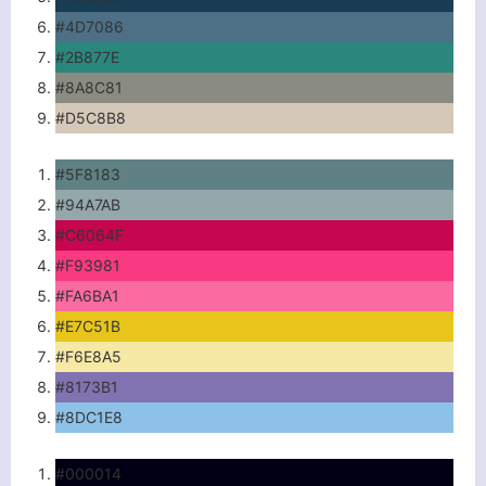
#4D7086
#2B877E
#8A8C81
#D5C8B8
#5F8183
#94A7AB
#C6064F
#F93981
客服小美
#FA6BA1
#E7C51B
#F6E8A5
#8173B1
#8DC1E8
#000014