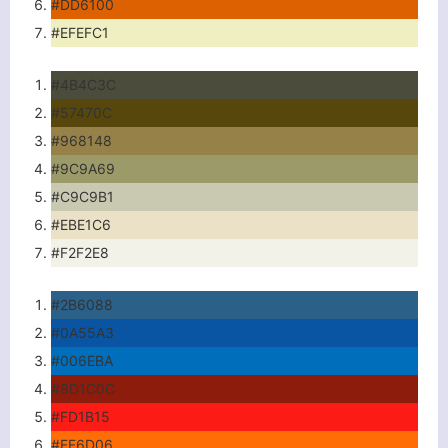
#DD6100
#EFEFC1
#4B4C3C
#57470C
#968148
#9C9A69
#C9C9B1
#EBE1C6
#F2F2E8
#2B6088
#0A55A3
#006EBA
#8D1C0C
#FD1B15
#FF6D06