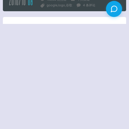
2010/10
08
google
logo
谷歌
4 条评论
谷歌色情内容揭秘
目前网上到处都可以看到这样的消息：谷歌网站收录着大量的
色情信息！第一个报导的就是中央电视台CCTV的新闻频道，视
频和新闻内容到处可见，我随便从百度搜了一下，就找到网易
的报道： 央视报道称谷歌传播色情和低俗信息，内容就是图文
并茂，这一报道可是让中国人对谷歌的信心下降了不少，对谷
歌来说，就是当头一棒！ 不过，事情反过来说，这个事件是不
是可能就像瑞星让一些部门硬栽赃某个小杀毒软件说有木马一
样？ 这两天看到Google Docs上有匿名人士写的一篇文章，称
根据谷歌趋势和Google Insights来分析，谷歌上搜索“儿子”后
出现的低俗内容都是之前人为刷关键字形成的，为了验证真
伪，我也通过使用Google Trends和Google ins […]