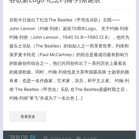
谷歌今日放出了纪念The Beatles（甲壳虫乐队）主唱——
John Lennon（约翰·列侬）诞辰70周年Logo。 关于约翰·列侬
约翰·列侬（John Lennon，1940.10.9—1980.12.8），他作为
披头士乐队（The Beatles）的创始人之一而享誉世界。列侬和
保罗麦卡特尼（Paul McCartney）的组合是最成功最有影响力
的歌曲创作组合之一，他们共同创作出了一系列历史上最着名
的摇滚歌曲。同时，约翰·列侬也是大英帝国最高骑 士勋章的拥
有者，也是一名作曲家，艺术家，演员，和平主义者。 约翰·列
侬 The Beatles（甲壳虫）乐队 在The Beatles鼎盛时期之后，
约翰·列侬“单飞”并成为了一名出色 […]
查看更多
10288 次点击
个人杂烩