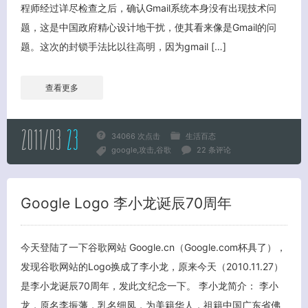
程师经过详尽检查之后，确认Gmail系统本身没有出现技术问
题，这是中国政府精心设计地干扰，使其看来像是Gmail的问
题。这次的封锁手法比以往高明，因为gmail […]
查看更多
2011/03
23
34066 次点击
生活百态
google
攻击
谷歌
22 条评论
Google Logo 李小龙诞辰70周年
关闭弹窗
今天登陆了一下谷歌网站 Google.cn（Google.com杯具了），
发现谷歌网站的Logo换成了李小龙，原来今天（2010.11.27）
是李小龙诞辰70周年，发此文纪念一下。 李小龙简介： 李小
龙，原名李振藩，乳名细凤，为美籍华人，祖籍中国广东省佛