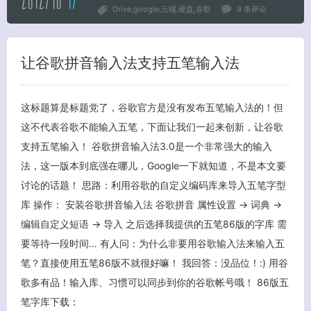
2012/10
17
Drive
google
云端
硬盘
谷歌
9 条评论
让谷歌拼音输入法支持五笔输入法
这标题算是标题党了，谷歌官方是没有发布五笔输入法的！但
这不代表谷歌不能输入五笔，下面让我们一起来创新，让谷歌
支持五笔输入！ 谷歌拼音输入法3.0是一个非常强大的输入
法，这一版本到底强在哪儿，Google一下就知道，不是本文要
讨论的话题！ 思路：利用谷歌的自定义编码库来导入五笔字型
库 操作： 安装谷歌拼音输入法 谷歌拼音 属性设置 -> 词典 ->
编辑自定义短语 -> 导入 之后选择我提供的五笔86版的字库 需
要等待一段时间… 有人问：为什么非要用谷歌输入法来输入五
笔？直接使用五笔86版不就很好嘛！ 我回答：没品位！:) 用谷
歌多有品！输入库、习惯可以同步到你的谷歌帐号哦！ 86版五
笔字库下载：