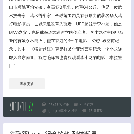
山市顺德区均安镇，身高173厘米，体重64公斤。他是一位武
术技击家、武术哲学家、全球范围内具有影响力的著名华人武
打电影演员、世界武道改革先驱者，UFC起源于李小龙，他是
MMA之父，也是截拳道武道哲学的创立者。李小龙对中国电影
业的贡献永不磨灭，他在香港的3部半电影，3次打破空前记
录，其中，《猛龙过江》更是打破全亚洲票房记录，李小龙随
即风靡东南亚。就连毛泽东也喜欢观看李小龙的电影。本拉登
[…]
查看更多
2010/11
27
23415 次点击
生活百态
google
李小龙
谷歌
15 条评论
谷歌新Logo 纪念约翰·列侬诞辰