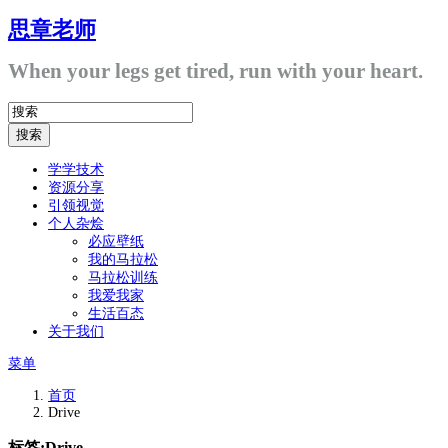
思章老师
When your legs get tired, run with your heart.
学学技术
资源分享
引领视觉
个人杂烩
必应壁纸
我的马拉松
马拉松训练
我爱我家
生活百态
关于我们
菜单
首页
Drive
标签:
Drive