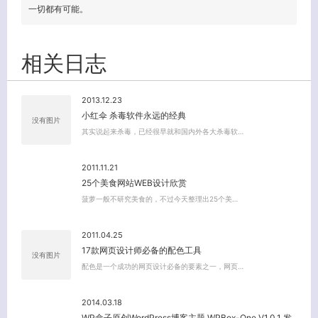
一切都有可能。
相关日志
2013.12.23
关闭弹窗
小红伞 杀毒软件永远的经典
没有图片
其实说起来杀毒，已经很早就和国内外各大杀毒软…
2011.11.21
25个美食网站WEB设计欣赏
菠萝一般不研究美食的，不过今天整理出25个美…
2011.04.25
17款网页设计师必备的配色工具
没有图片
配色是一个成功的网页设计必备的要素之一，网页…
2014.03.18
WP盒子原创WordPress博客主题 WPBox-One V1.0.1 发