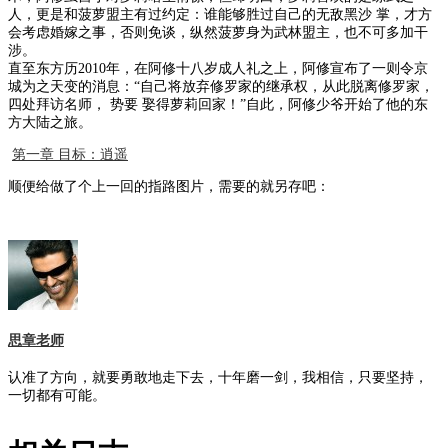
人，更是和菠萝盟主有过约定：谁能够胜过自己的无敌黑沙 掌，才方
会考虑婚嫁之事，否则免谈，纵然菠萝身为武林盟主，也不可多加干
涉。
直至东方历2010年，在阿修十八岁成人礼之上，阿修宣布了一则令京
城为之天变的消息：“自己将放弃修罗家的继承权，从此脱离修罗家，
四处拜访名师， 势要 娶得萝莉回家！”自此，阿修少爷开始了他的东
方大陆之旅。
第一章 目标：逍遥
顺便给做了个上一回的指路图片，需要的就另存吧：
思章老师
认准了方向，就要勇敢地走下去，十年磨一剑，我相信，只要坚持，
一切都有可能。