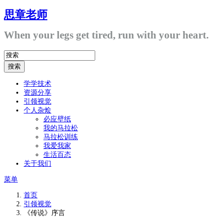
思章老师
When your legs get tired, run with your heart.
学学技术
资源分享
引领视觉
个人杂烩
必应壁纸
我的马拉松
马拉松训练
我爱我家
生活百态
关于我们
菜单
首页
引领视觉
《传说》序言