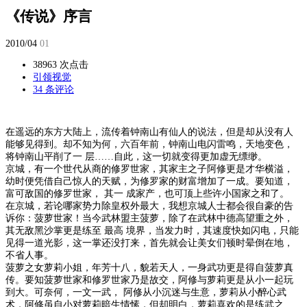
《传说》序言
2010/04
01
38963 次点击
引领视觉
34 条评论
在遥远的东方大陆上，流传着钟南山有仙人的说法，但是却从没有人
能够见得到。却不知为何，六百年前，钟南山电闪雷鸣，天地变色，
将钟南山平削了一 层……自此，这一切就变得更加虚无缥缈。
京城，有一个世代从商的修罗世家，其家主之子阿修更是才华横溢，
幼时便凭借自己惊人的天赋，为修罗家的财富增加了一成。要知道，
富可敌国的修罗世家， 其一 成家产，也可顶上些许小国家之和了。
在京城，若论哪家势力除皇权外最大，我想京城人士都会很自豪的告
诉你：菠萝世家！当今武林盟主菠萝，除了在武林中德高望重之外，
其无敌黑沙掌更是练至 最高 境界，当发力时，其速度快如闪电，只能
见得一道光影，这一掌还没打来，首先就会让美女们顿时晕倒在地，
不省人事。
菠萝之女萝莉小姐，年芳十八，貌若天人，一身武功更是得自菠萝真
传。要知菠萝世家和修罗世家乃是故交，阿修与萝莉更是从小一起玩
到大。可奈何，一文一武， 阿修从小沉迷与生意，萝莉从小醉心武
术，阿修虽自小对萝莉暗生情愫，但却明白，萝莉喜欢的是练武之