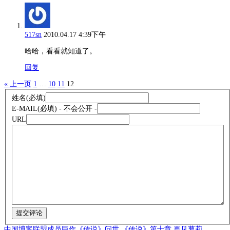
517sn
2010.04.17 4:39下午
哈哈，看看就知道了。
回复
« 上一页
1
…
10
11
12
姓名
(必填)
E-MAIL
(必填) - 不会公开 -
URL
中国博客联盟成员巨作《传说》问世
《传说》第十章 再见萝莉