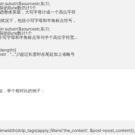
tr.substr($sourcestr,$i,1);
实际的Byte数仍计1个
考虑整体美观，大写字母计成一个高位字符
他情况下，包括小写字母和半角标点符号，
tr.substr($sourcestr,$i,1);
实际的Byte数计1个
 //小写字母和半角标点等与半个高位字符宽…
tlength){
eturnstr . “…”;//超过长度时在尾处加上省略号
函数类似，举个相对比的例子：
width(strip_tags(apply_filters(‘the_content’, $post->post_content)),