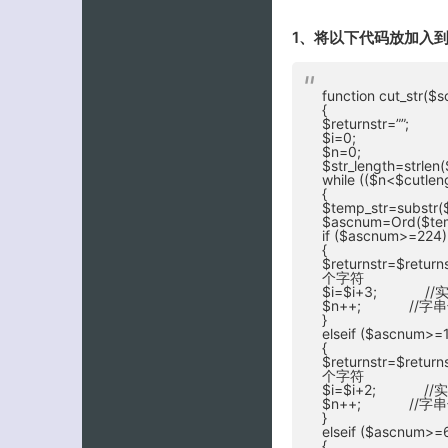
1、将以下代码放加入到fun
function cut_str($s
{
$returnstr=””;
$i=0;
$n=0;
$str_length=strl
while (($n<$cutlen
{
$temp_str=substr($s
$ascnum=Ord($t
if ($ascnum>=2
{
$returnstr=$ret
个字符
$i=$i+3; //实
$n++; //字串
}
elseif ($ascnum
{
$returnstr=$ret
个字符
$i=$i+2; //实
$n++; //字串
}
elseif ($ascnu
{