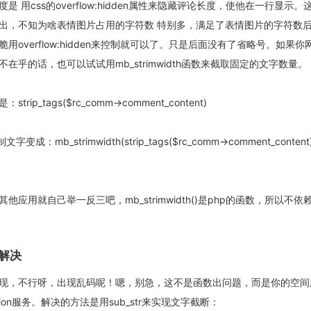
是 用css的overflow:hidden属性来隐藏评论长度，使他在一行显示。
片输出，不知为啥表情图片占用的字符数 特别多，满足了表情图片的字符数
overflow:hidden来控制就可以了。只是后面没有了省略号。如果你
在乎的话，也可以试试用mb_strimwidth函数来截取固定的文字数量。
p_tags($rc_comm->comment_content)
字变成：mb_strimwidth(strip_tags($rc_comm->comment_content), 
应用就自己举一反三吧，mb_strimwidth()是php的函数，所以不依
解决
现，不行呀，出现乱码呢！嗯，别急，这不是函数出问题，而是你的空间
tension服务。解决的方法是用sub_str来实现文字截断：