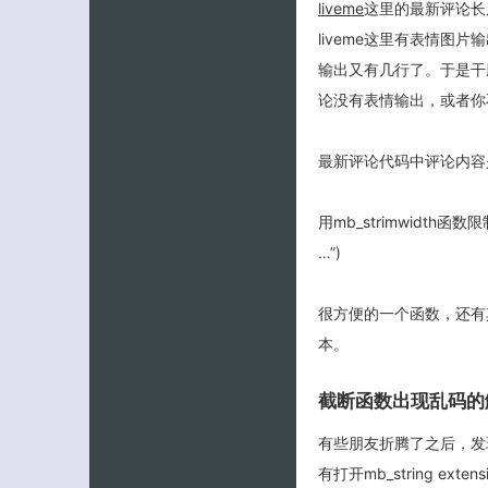
liveme
这里的最新评论长度
liveme这里有表情图
输出又有几行了。于是干脆用
论没有表情输出，或者你不
最新评论代码中评论内容是：stri
用mb_strimwidth函数限制文
…”)
很方便的一个函数，还有其他
本。
截断函数出现乱码的
有些朋友折腾了之后，发
有打开mb_string ex