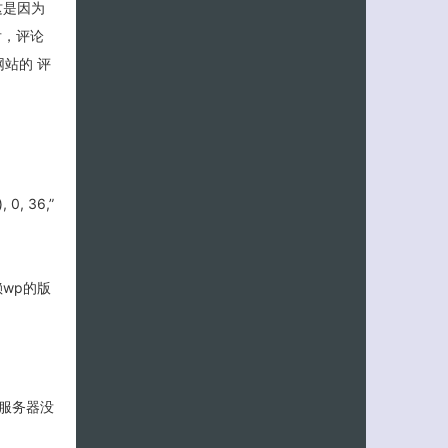
这是因为
后，评论
网站的 评
客服小美
0, 36,”
赖wp的版
服务器没