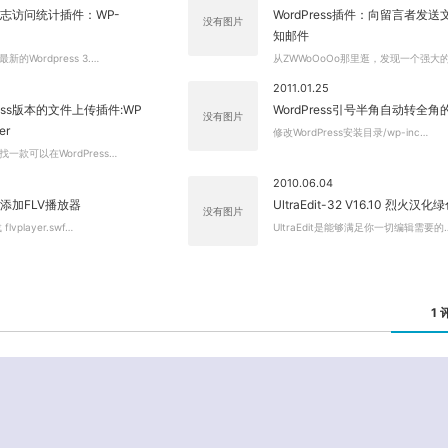
ss日志访问统计插件：WP-
WordPress插件：向留言者发
没有图片
知邮件
的Wordpress 3.…
从ZWWoOoOo那里逛，发现一个强大
2011.01.25
ress版本的文件上传插件:WP
WordPress引号半角自动转全
没有图片
er
修改WordPress安装目录/wp-inc…
一款可以在WordPress…
2010.06.04
ss添加FLV播放器
UltraEdit-32 V16.10 烈火汉化
没有图片
vplayer.swf…
UltraEdit是能够满足你一切编辑需要的
1 
03.05 5:12下午
来了就顶一下。。楼主加油。