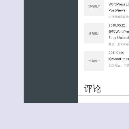
WordPre
没有图片
PostViews
小百度博客是用最新
2010.05.12
兼容WordP
没有图片
Easy Upload
蓦然一直苦苦寻找
2011.01.14
给WordPre
没有图片
实现方法： 下载 fl
评论
0743U
2011.
虽然完全不懂。