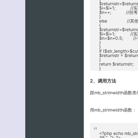
$returnstr=$returns
$i=$i+1; //
$n++; //但
}
else //其
{
$returnstr=$returns
$i=$i+1; //
$n=$n+0.5;
}
}
if ($str_length>$cu
$returnstr = $r
}
return $returnstr;
}
2、调用方法
跟mb_strimwidth
用mb_strimwidth函数：
<?php echo mb_strim
36,”…”); ?>