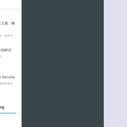
衍生主题，继
换，这样才…
制不同样式
式…
Security
题经常被自…
评论