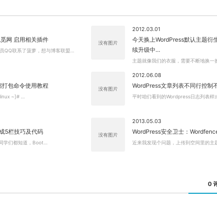
2012.03.01
觅网 启用相关插件
今天换上WordPress默认主题
没有图片
续升级中…
员QQ联系了菠萝，想与博客联盟…
主题就像我们的衣服，需要不断地换一
2012.06.08
r 压缩打包命令使用教程
WordPress文章列表不同行控
没有图片
inux ~]# …
平时咱们看到的Wordpress日志列表样
2013.05.03
p 生成5栏技巧及代码
WordPress安全卫士：Wordfence 
没有图片
关闭弹窗
p的同学们都知道，Boot…
近来我发现个问题，上传到空间里的主
0 