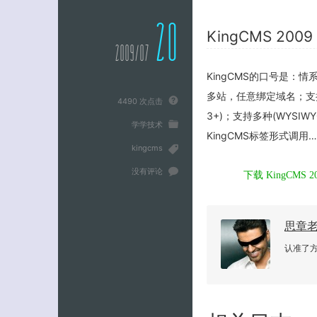
20
KingCMS 20
2009/07
KingCMS的口号是：情
多站，任意绑定域名；支持跨站
4490 次点击
3+)；支持多种(WYS
学学技术
KingCMS标签形式调用…
kingcms
没有评论
下载 KingCMS 20
思章
认准了