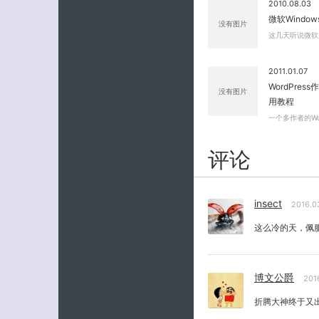
2010.08.03
微软Windo
没有图片
这几天听说微软又
2011.01.07
WordPress作
没有图片
用教程
一个多作者的Wo
评论
insect
2016.0
这么冷的天，佩
博文公爵
201
折腾大神终于又