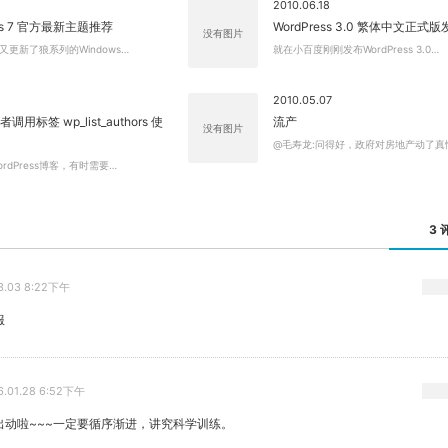
2010.06.18
ws 7 官方最新主题推荐
WordPress 3.0 繁体中文正式版
没有图片
更新了狼系列的Windows…
就在小百度刚刚发布WordPress 3.0…
2010.05.07
者调用标签 wp_list_authors 使
流产
没有图片
@毛寿龙:问得好，政府对房地产动了真
rdPress博客，有时需要…
3 
3.03 8:22下午
服
6.01.28 6:52下午
出动啦~~~一定要循序渐进，讲究科学训练。