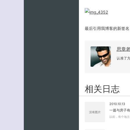
最后引用我博客的新签名：When y
思章
认准了
相关日志
2010.10.13
一篇与房子
没有图片
以前，有个地主