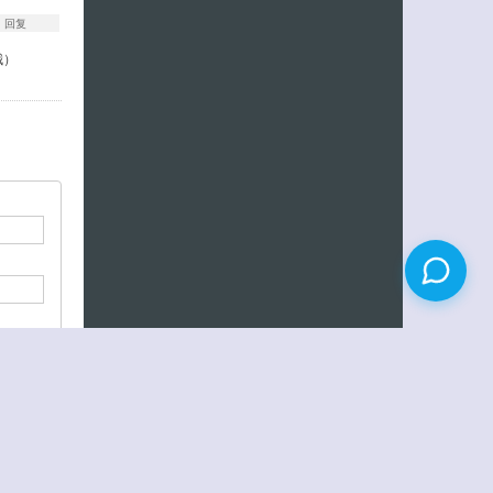
回复
哦）