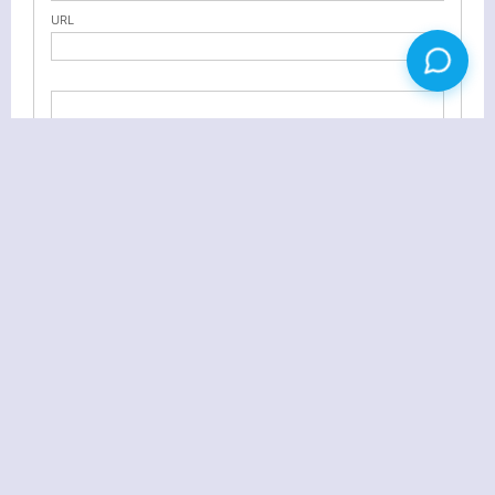
URL
给你的网页添加制作PDF按钮 可自定义制作内容
IE9无法卸载解决办法