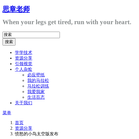
思章老师
When your legs get tired, run with your heart.
学学技术
资源分享
引领视觉
个人杂烩
必应壁纸
我的马拉松
马拉松训练
我爱我家
生活百态
关于我们
菜单
首页
资源分享
愤怒的小鸟太空版发布