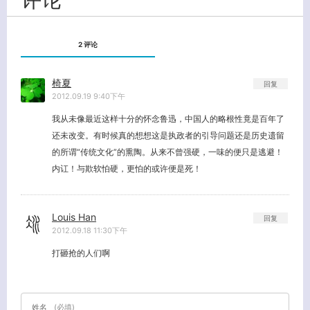
2 评论
椅夏
回复
2012.09.19 9:40下午
我从未像最近这样十分的怀念鲁迅，中国人的略根性竟是百年了
还未改变。有时候真的想想这是执政者的引导问题还是历史遗留
的所谓“传统文化”的熏陶。从来不曾强硬，一味的便只是逃避！
内讧！与欺软怕硬，更怕的或许便是死！
Louis Han
回复
2012.09.18 11:30下午
打砸抢的人们啊
姓名
(必填)