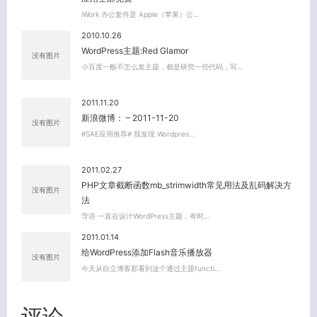
iWork 办公套件是 Apple（苹果）公…
2010.10.26
WordPress主题:Red Glamor
没有图片
小百度一般不怎么发主题，都是研究一些代码，写…
2011.11.20
新浪微博： – 2011-11-20
没有图片
#SAE应用推荐# 我发现 Wordpres…
2011.02.27
PHP文章截断函数mb_strimwidth常见用法及乱码解决方
没有图片
法
导语 一直在设计WordPress主题，有时…
2011.01.14
给WordPress添加Flash音乐播放器
没有图片
今天从自立博客那看到这个通过主题functi…
关闭弹窗
评论