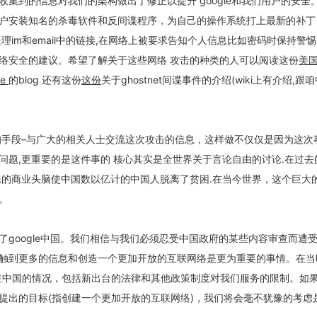
收集到的信息对我们的架构做出了修正以提升 google和我们用户的安全
户安装知名的杀毒软件和反间谍程序，为自己的操作系统打上最新的补丁
理im和email中的链接,在网络上被要求告知个人信息比如密码时保持警
络安全的建议。希望了解关于这些网络 攻击的种类的人可以阅读这份
美
ve
的blog 还有这份
这份
关于ghostnet间谍事件的介绍(wiki上有介绍,跟
的手段–与广大的相关人士交流这次攻击的信息，这样做不仅仅是因为这次
问题,更重要的是这件事的 核心其实是全世界关于言论自由的讨论.在过去
民的商业头脑使中国数以亿计的中国人脱离了贫困.在当今世界，这个巨大的
。
立了google中国。我们相信与我们必须忍受中国政府的某些内容审查而遭
触到更多的信息和创造一个更加开放的互联网络是更为重要的事情。在当
注中国的情况，包括新出台的法律和其他政策制度对我们服务的限制。如
提出的目标(指创建一个更加开放的互联网络)，我们将会毫不犹豫的考虑