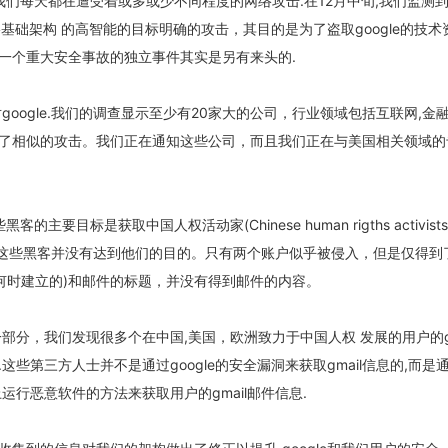
我们每天都在遭受着或多或少不同程度的网络攻击.在12月中旬,我们监测
网络基础架构 的高智能的目标明确的攻击，其目的是为了盗取google的技术
一个重大安全事故的独立事件其实是另有来头的.
google.我们的调查显示至少有20家大的公司，行业领域包括互联网,金
了相似的攻击。我们正在通知这些公司，而且我们正在与美国相关领域的
的主要目标是获取中国人权活动家(Chinese human rigths activist
查显示这些黑客并没有达到他们的目的。只有两个账户似乎被侵入，但是仅得到
是何时建立的)和邮件的标题，并没有得到邮件的内容。
部分，我们发现很多个在中国,美国，欧洲致力于中国人权 发展的用户的gm
这些第三方人士并不是通过google的安全漏洞来获取gmail信息的,而是
运行恶意软件的方法来获取用户的gmail邮件信息.