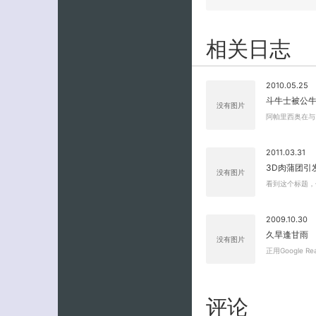
相关日志
2010.05.25
斗牛士被公牛
没有图片
阿帕里西奥在与
2011.03.31
3D肉蒲团引
没有图片
看到这个标题，
2009.10.30
久旱逢甘雨
没有图片
正用Google 
评论