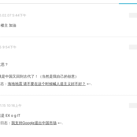
0.02.07 5:44下午
 楼主 加油
15 9:54下午
么意思？
就是中国又回到古代了！（当然是我自己的创意）
日志：
海地地震 请不要在这个时候喊人道主义好不好？
=-.
1.15 10:16上午
EX o g IT
新日志：
我支持Google退出中国市场
=-.