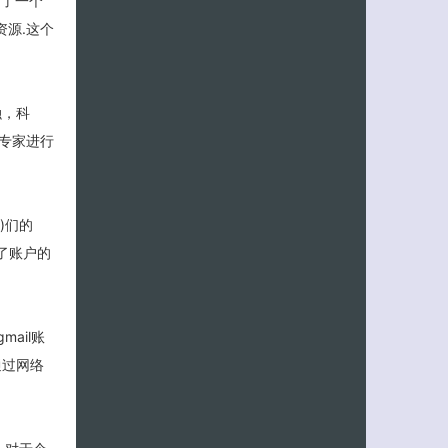
到了一个
资源.这个
融，科
专家进行
s)们的
了账户的
ail账
通过网络