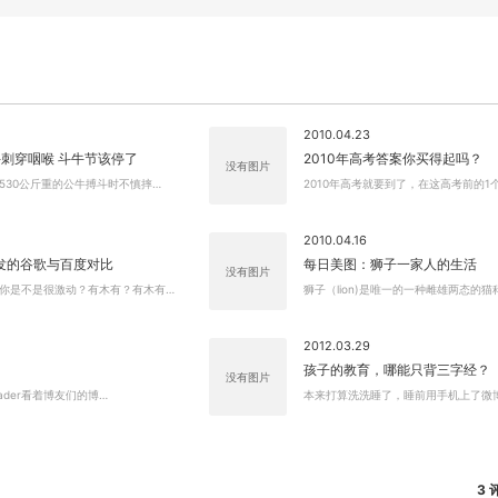
2010.04.23
刺穿咽喉 斗牛节该停了
2010年高考答案你买得起吗？
没有图片
530公斤重的公牛搏斗时不慎摔…
2010年高考就要到了，在这高考前的1
2010.04.16
发的谷歌与百度对比
每日美图：狮子一家人的生活
没有图片
你是不是很激动？有木有？有木有…
狮子（lion)是唯一的一种雌雄两态的猫
2012.03.29
孩子的教育，哪能只背三字经？
没有图片
Reader看着博友们的博…
本来打算洗洗睡了，睡前用手机上了微
3 