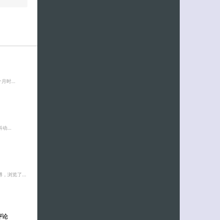
个月时…
科动…
博，浏览了…
评论