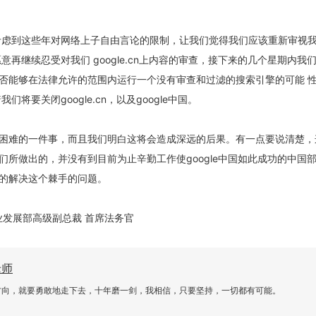
考虑到这些年对网络上子自由言论的限制，让我们觉得我们应该重新审视
意再继续忍受对我们 google.cn上内容的审查，接下来的几个星期内我
否能够在法律允许的范围内运行一个没有审查和过滤的搜索引擎的可能 
们将要关闭google.cn，以及google中国。
困难的一件事，而且我们明白这将会造成深远的后果。有一点要说清楚，
们所做出的，并没有到目前为止辛勤工作使google中国如此成功的中国
的解决这个棘手的问题。
关闭弹窗
， 企业发展部高级副总裁 首席法务官
老师
方向，就要勇敢地走下去，十年磨一剑，我相信，只要坚持，一切都有可能。