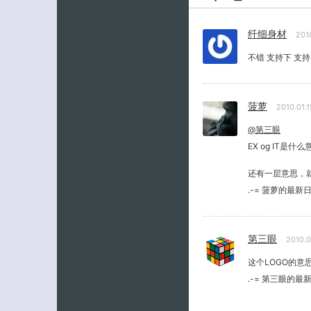
纤细身材
201
不错 支持下 支持
菠萝
2010.01.
@第三眼
EX og IT是什
还有一层意思，
.-= 菠萝的最新
第三眼
2010.0
这个LOGO的意思是 
.-= 第三眼的最