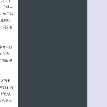
。对于个
，升级自
客服小美
惕。你可以
国政府报
咱中国又有
事件中我
的20年
国家 是
受到的不
时我们
确
果我们认
是否撤出