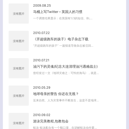
2009.08.25
马桶上写Twitter – 英国人的习惯
没有图片
一个调查结果显示：在英国有1/3的短信、BL…
2010.07.22
《开超级跑车的孩子》电子杂志下载
没有图片
“开超级跑车的孩子” 一篇报道导致杂志被召回…
关闭弹窗
2010.07.21
油污下的灵魂(纪念大连清理油污遇难战士)
没有图片
曾经发过一文《地球灾难之：可怜的海鸟》，就是…
2010.05.29
地球母亲的警告 你还在无视？
没有图片
近来自然、人为灾害事件不断发生，这是不是地球…
2010.09.02
游泳完美教程,包教包会
没有图片
蛙泳 蛙泳配合有一个顺口溜，在讲解蛙泳动作要…