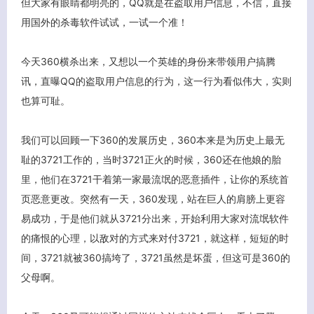
但大家有眼睛都明亮的，QQ就是在盗取用户信息，不信，直接
用国外的杀毒软件试试，一试一个准！
今天360横杀出来，又想以一个英雄的身份来带领用户搞腾
讯，直曝QQ的盗取用户信息的行为，这一行为看似伟大，实则
也算可耻。
我们可以回顾一下360的发展历史，360本来是为历史上最无
耻的3721工作的，当时3721正火的时候，360还在他娘的胎
里，他们在3721干着第一家最流氓的恶意插件，让你的系统首
页恶意更改。突然有一天，360发现，站在巨人的肩膀上更容
易成功，于是他们就从3721分出来，开始利用大家对流氓软件
的痛恨的心理，以敌对的方式来对付3721，就这样，短短的时
间，3721就被360搞垮了，3721虽然是坏蛋，但这可是360的
父母啊。
客服小美