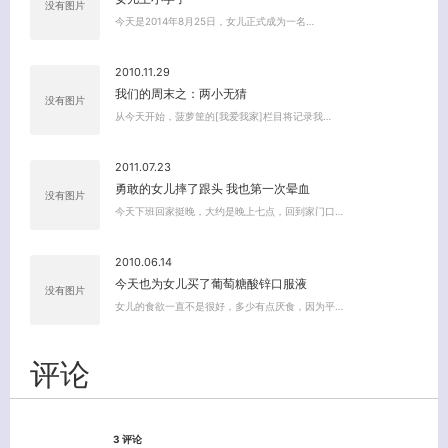
没有图片
今天是2014年8月25日，女儿正式成为一名…
2010.11.29
我们的周末之：两小无猜
没有图片
从今天开始，菠萝筐的[我爱我家]栏目将记录我…
2011.07.23
勇敢的女儿摔了跟头 我也第一次晕血
没有图片
今天下班回家挺晚，大约是晚上七点，回到家门口…
2010.06.14
今天也为女儿买了葡萄糖酸锌口服液
没有图片
女儿的食欲一直不是很好，多少有点厌食，因为平…
评论
关闭弹窗
3 评论