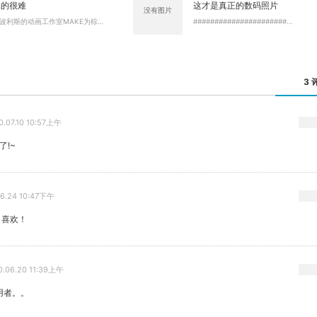
真的很难
这才是真正的数码照片
没有图片
波利斯的动画工作室MAKE为棕…
######################…
3 
0.07.10 10:57上午
了!~
06.24 10:47下午
 喜欢！
0.06.20 11:39上午
用者。。