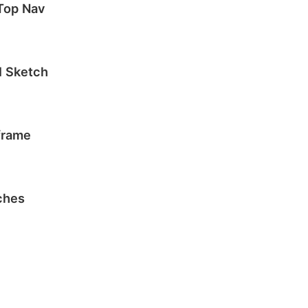
Top Nav
I Sketch
frame
ches