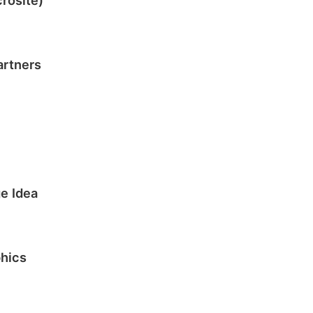
artners
e Idea
phics