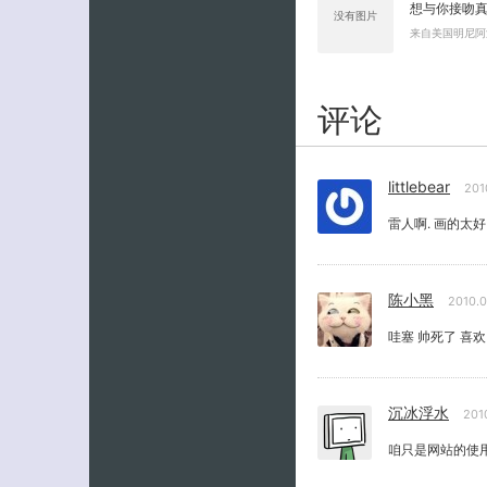
想与你接吻
没有图片
来自美国明尼阿
评论
littlebear
201
雷人啊. 画的太好
陈小黑
2010.
哇塞 帅死了 喜欢
沉冰浮水
201
咱只是网站的使