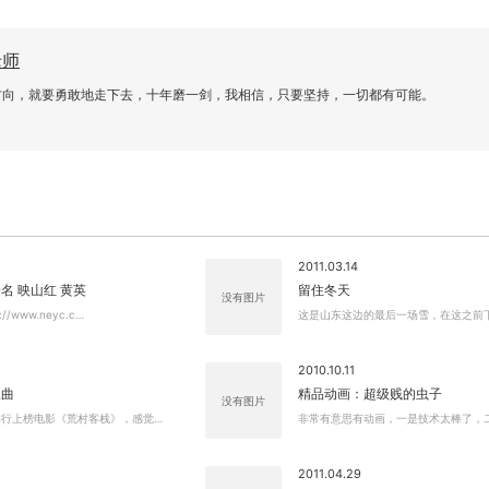
老师
方向，就要勇敢地走下去，十年磨一剑，我相信，只要坚持，一切都有可能。
2011.03.14
名 映山红 黄英
留住冬天
没有图片
/www.neyc.c…
这是山东这边的最后一场雪，在这之前
2010.10.11
尾曲
精品动画：超级贱的虫子
没有图片
排行上榜电影《荒村客栈》，感觉…
非常有意思有动画，一是技术太棒了，
2011.04.29