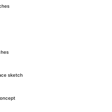
ches
ches
ace sketch
关闭弹窗
Concept