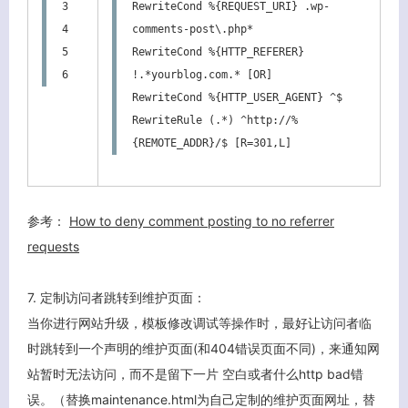
3

RewriteCond %{REQUEST_URI} .wp-
4

comments-post\.php*

5

RewriteCond %{HTTP_REFERER} 
6
!.*yourblog.com.* [OR]

RewriteCond %{HTTP_USER_AGENT} ^$

RewriteRule (.*) ^http://%
{REMOTE_ADDR}/$ [R=301,L]
参考：
How to deny comment posting to no referrer
requests
7. 定制访问者跳转到维护页面：
当你进行网站升级，模板修改调试等操作时，最好让访问者临
时跳转到一个声明的维护页面(和404错误页面不同)，来通知网
站暂时无法访问，而不是留下一片 空白或者什么http bad错
误。（替换maintenance.html为自己定制的维护页面网址，替