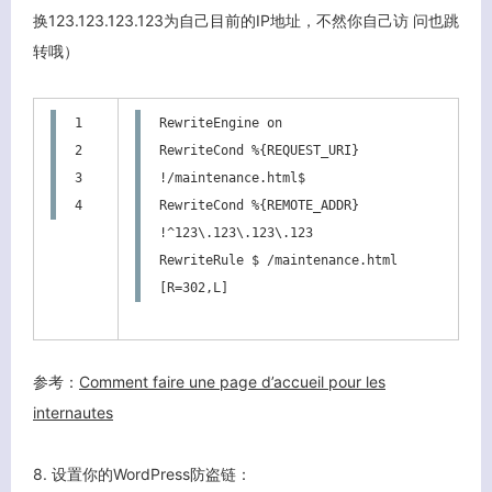
换123.123.123.123为自己目前的IP地址，不然你自己访 问也跳
转哦）
1

RewriteEngine on

2

RewriteCond %{REQUEST_URI} 
3

!/maintenance.html$

4
RewriteCond %{REMOTE_ADDR} 
!^123\.123\.123\.123

RewriteRule $ /maintenance.html 
[R=302,L]
关闭弹窗
参考：
Comment faire une page d’accueil pour les
internautes
8. 设置你的WordPress防盗链：