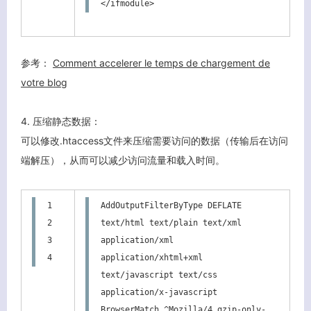
</ifmodule>
参考：
Comment accelerer le temps de chargement de
votre blog
4. 压缩静态数据：
可以修改.htaccess文件来压缩需要访问的数据（传输后在访问
端解压），从而可以减少访问流量和载入时间。
1

AddOutputFilterByType DEFLATE 
2

text/html text/plain text/xml 
3

application/xml 
4
application/xhtml+xml 
text/javascript text/css 
application/x-javascript

BrowserMatch ^Mozilla/4 gzip-only-