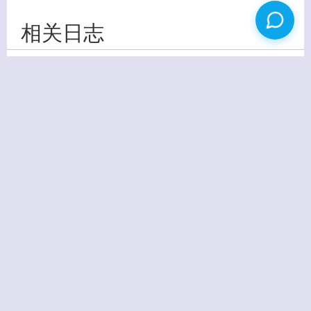
相关日志
2012.04.19
调整CentOS系统时间教程
没有图片
一般使用“date -s”命令来修改系统时间…
2012.12.12
WordPress 3.5 正式版发布 李思章博客升级
没有图片
本来只打算更新一下WordPress插件技术…
2013.01.14
Windows 8 / Office 2013 一键激活工具 KMSNano
没有图片
Activator v10.0
安装了 Windows 8 ，让我开始了一个…
2009.10.24
为你的WordPress博客添加版权声明
没有图片
看到大部分博客都在自己的日志最后带上“本文由…