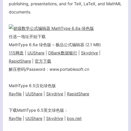
publishing, presentations, and for TeX, LaTeX, and MathML
客服小美
documents.
任选一地址开始下载
MathType 6.6a 绿色版 – 极品公式编辑器
(2.1 MB)
115网盘
|
UUShare
|
DBank数据银行
|
Skydrive
|
RapidShare
|
官方下载
解压密码/Password：www.portablesoft.cn
MathType 6.5汉化绿色版
Rayfile
|
UUShare
|
Skydrive
|
RapidShare
下载MathType 6.5英文绿色版：
Rayfile
|
UUShare
|
Skydrive
|
box.net