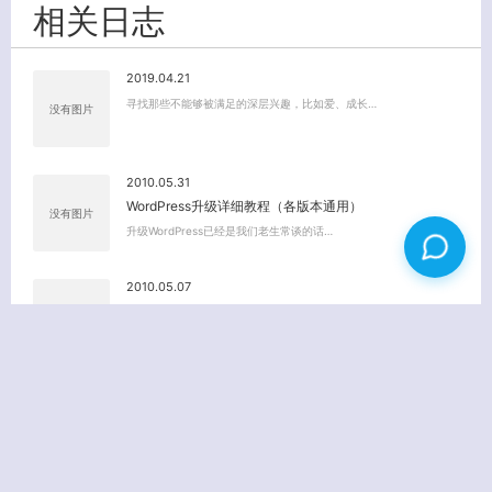
相关日志
2019.04.21
寻找那些不能够被满足的深层兴趣，比如爱、成长…
没有图片
2010.05.31
WordPress升级详细教程（各版本通用）
没有图片
升级WordPress已经是我们老生常谈的话…
2010.05.07
学问 诗歌 男人 女人
没有图片
学问之美，在于使人一头雾水； 诗歌之美，在于…
2010.09.19
PHP解析土豆FLV真实地址
没有图片
刚与大家分享了PHP解析 KU6视频真实地址…