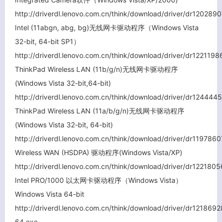
http://driverdl.lenovo.com.cn/think/download/driver/dr1202
Intel (11abgn, abg, bg)无线网卡驱动程序（Windows Vista
32-bit, 64-bit SP1）
http://driverdl.lenovo.com.cn/think/download/driver/dr1221
ThinkPad Wireless LAN (11b/g/n)无线网卡驱动程序
(Windows Vista 32-bit,64-bit)
http://driverdl.lenovo.com.cn/think/download/driver/dr1244
ThinkPad Wireless LAN (11a/b/g/n)无线网卡驱动程序
(Windows Vista 32-bit, 64-bit)
http://driverdl.lenovo.com.cn/think/download/driver/dr1197
Wireless WAN (HSDPA) 驱动程序(Windows Vista/XP)
http://driverdl.lenovo.com.cn/think/download/driver/dr1221
Intel PRO/1000 以太网卡驱动程序（Windows Vista）
Windows Vista 64-bit
http://driverdl.lenovo.com.cn/think/download/driver/dr1218
64.exe