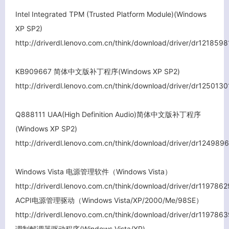
Intel Integrated TPM (Trusted Platform Module)(Windows
XP SP2)
http://driverdl.lenovo.com.cn/think/download/driver/dr1218
KB909667 简体中文版补丁程序(Windows XP SP2)
http://driverdl.lenovo.com.cn/think/download/driver/dr1250
Q888111 UAA(High Definition Audio)简体中文版补丁程序
(Windows XP SP2)
http://driverdl.lenovo.com.cn/think/download/driver/dr1249
Windows Vista 电源管理软件（Windows Vista）
http://driverdl.lenovo.com.cn/think/download/driver/dr1197
ACPI电源管理驱动（Windows Vista/XP/2000/Me/98SE）
http://driverdl.lenovo.com.cn/think/download/driver/dr1197
调制解调器驱动程序(Windows Vista/XP)