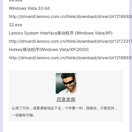
Windows Vista 32-bit
http://driverdl.lenovo.com.cn/think/download/driver/dr1218
32.exe
Lenovo System Interface驱动程序 (Windows Vista/XP)
http://driverdl.lenovo.com.cn/think/download/driver/dr1217231
Hotkey驱动程序(Windows Vista/XP/2000)
http://driverdl.lenovo.com.cn/think/download/driver/dr1216
思章老师
认准了方向，就要勇敢地走下去，十年磨一剑，我相信，只要坚持，
一切都有可能。