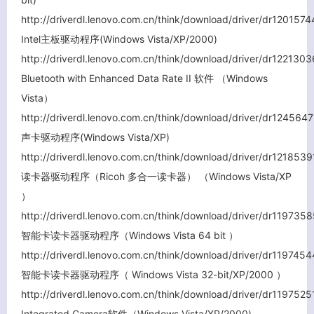
http://driverdl.lenovo.com.cn/think/download/driver/dr12015
Intel主板驱动程序(Windows Vista/XP/2000)
http://driverdl.lenovo.com.cn/think/download/driver/dr1221
Bluetooth with Enhanced Data Rate II 软件 （Windows
Vista）
http://driverdl.lenovo.com.cn/think/download/driver/dr1245
声卡驱动程序(Windows Vista/XP)
http://driverdl.lenovo.com.cn/think/download/driver/dr12185
读卡器驱动程序（Ricoh 多合一读卡器） （Windows Vista/XP
）
http://driverdl.lenovo.com.cn/think/download/driver/dr1197
智能卡读卡器驱动程序（Windows Vista 64 bit ）
http://driverdl.lenovo.com.cn/think/download/driver/dr1197
智能卡读卡器驱动程序（ Windows Vista 32-bit/XP/2000 ）
http://driverdl.lenovo.com.cn/think/download/driver/dr11975
Integrated Camera软件（Windows Vista/XP/2000)