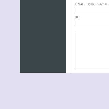
E-MAIL
(必填) - 不会公开 
URL
中国“官方”，您不用急着