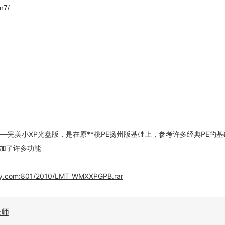
n7/
——完美小XP光盘版，是在原**桃PE扬州版基础上，参考许多经典PE的
加了许多功能
kty.com:801/2010/LMT_WMXXPGPB.rar
老师