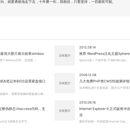
方向，就要勇敢地走下去，十年磨一剑，我相信，只要坚持，一切都有可能。
2012.08.14
强大图片展示效果slimbox
推荐 WordPress汉化主题Sphere
没有图片
了slimbox代码，实现图…
Sphere是一个很不错,干净的Wordpr…
2009.12.08
机&笔记本BIOS设置硬盘接口
几大免费PHP类CMS性能测评报
没有图片
近来网站进行全新改版，因为几个管理
他操作，需要把电脑的硬盘接口模…
2010.09.18
.5完整伪静态.htaccess代码，支
Internet Explorer 9 正式版
没有图片
态
业
关闭弹窗
uz!x2.5伪静态文件可…
微软件的新一代浏览器Internet Exp…