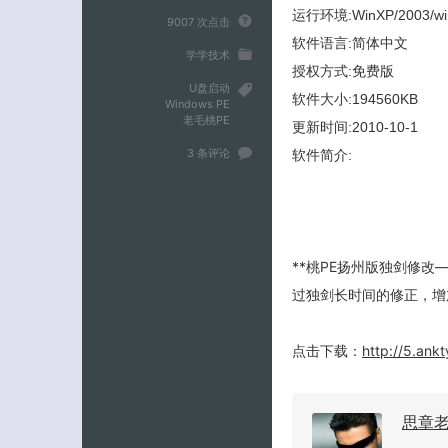
运行环境:WinXP/2003/wi
9007 次点击
软件语言:简体中文
学学技术
授权方式:免费版
U盘启动
软件大小:194560KB
Windows PE
老毛桃PE
更新时间:2010-10-1
3 条评论
软件简介:
**桃PE扬州版独剑修改
过独剑长时间的修正，增
点击下载：
http://5.an
思章