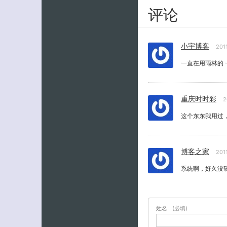
评论
小宇博客
201
一直在用雨林的
重庆时时彩
2
这个东东我用过
博客之家
201
系统啊，好久没
姓名
(必填)