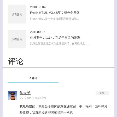
2010.06.04
Fresh HTML V3.48英文绿色免费版
没有图片
Fresh HTML是一个支持所见即所得功能…
2011.09.02
你只要全力以赴，立足于自己的跑道
没有图片
我很欣赏理查德森拿到金牌后的话：在田径场上，…
关闭弹窗
评论
6 评论
学夫子
回复
2010.09.14 9:07上午
我最痛恨的，就是当今教师故意在课堂留一手，等到下面补课另
外收费，我真想操这些老师祖宗十八代