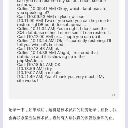
said you had restored my sql,but I dont see the
sql now…
Collin: [10:09:41 AM] Okay, which database are
you speaking of?
Carl: [10:09:53 AM] cityluco_wisecn
[10:11:00 AM] Two of you said you can help me to
restore sql DB,but it doesnt appear…
Collin: [10:11:34 AM] You’re right, I don’t see the
SQL database either. Let me see if I can restore it.
Carl: [10:12:00 AM] ok… i hope you can do it
Collin: [10:13:24 AM] Ok, it’s currently restoring. I’ll
tell you when it’s finished.
Carl: [10:13:43 AM] ok
Collin: [10:14:38 AM] Alright, I restored that
database and it is showing up in the
phpMyAdmin.
Carl: [10:18:54 AM] OK
[10:18:59 AM] i try
[10:19:07 AM] a minute
[10:21:49 AM] Yeah! thank you very much ! My
site works !
记录一下，如果成功，这将是技术员四的功劳记录，相反，我
会再联系第五位技术员，直到有人帮我真的恢复数据库为止。