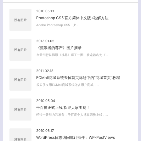
2010.05.13
Photoshop CS5 官方简体中文版+破解方法
没有图片
Adobe Photoshop CS5 （P…
2013.01.05
《流浪者的尊严》图片摘录
没有图片
今天例行从腾讯《视界》逛了一圈，被这篇名为《…
2011.02.18
ECMall商城系统去掉首页标题中的“商城首页”教程
没有图片
关闭弹窗
很多朋友用ECMall商城系统做多用户商城，…
2010.05.04
千百度正式上线 欢迎大家围观！
没有图片
经过一番努力和准备，千百度个人博客强势上线，…
2010.06.17
WordPress日志访问统计插件：WP-PostViews
没有图片