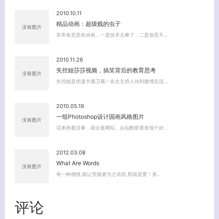
2010.10.11
精品动画：超级贱的虫子
没有图片
非常有意思有动画，一是技术太棒了，二是创意不…
2010.11.26
失控姐莎莎视频，搞笑背后的教育思考
没有图片
失控姐是优漫卡通卫视一名女主持人传到微博后流…
2010.05.19
一组Photoshop设计国画风格图片
没有图片
话来闲着没事，就去逛网站，从站酷那里发现个好…
2012.03.08
What Are Words
没有图片
有一种感情,能让旁观者为之动容,那就是爱！美…
关闭弹窗
评论