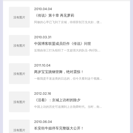
2010.04.04
《传说》第十章 再见萝莉
没有图片
阿修的心早已飞到了京城，待得辞别万戈夫妇，便…
2010.03.31
中国博客联盟成员巨作《传说》问世
没有图片
近期由张三打头组织了一支超强大的队伍-狗仔队…
2011.10.04
两岁宝宝跳钢管舞，绝对震惊！
没有图片
一般我是不发这类的日志的，但今天看到这个视频…
2012.02.16
《活着》：京城上访村的除夕
没有图片
中国上访的历史可追溯到上古尧舜时代。当时，衙…
2010.06.04
长安街牛姐停车完整版大公开！
没有图片