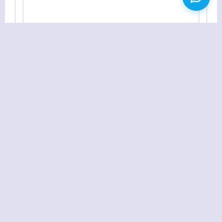
WordPress引号半角自动转全角的解决办法
ECMall商城系统去掉首页标题中的“商城首页”教程
返回首页