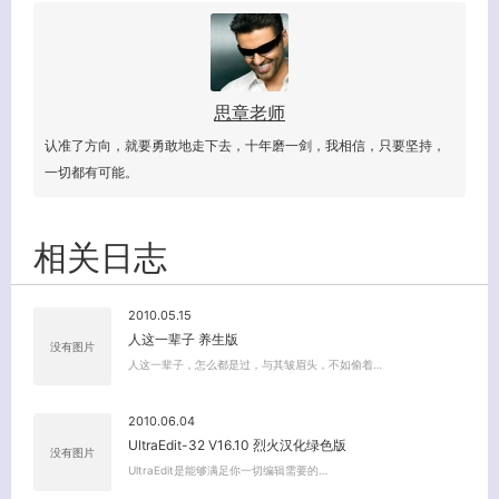
思章老师
认准了方向，就要勇敢地走下去，十年磨一剑，我相信，只要坚持，
一切都有可能。
相关日志
2010.05.15
人这一辈子 养生版
没有图片
人这一辈子，怎么都是过，与其皱眉头，不如偷着…
2010.06.04
客服小美
UltraEdit-32 V16.10 烈火汉化绿色版
没有图片
UltraEdit是能够满足你一切编辑需要的…