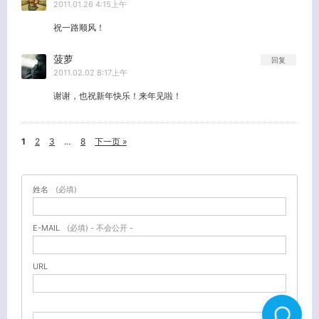
2011.01.26 4:15上午
祝一路顺风！
菠萝
回复
2011.02.02 8:17上午
谢谢，也祝新年快乐！来年见啦！
1
2
3
…
8
下一页 »
姓名
(必填)
E-MAIL
(必填) - 不会公开 -
URL