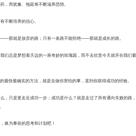
良药，而犹豫、拖延将不断滋养恐惧。
只有不断培养的信心。
择——那就是放弃的路；只有一条路不能拒绝——那就是成长的路。
：我们总是梦想着天边的一座奇妙的玫瑰园，而不去欣赏今天就开在我们
信的最快最确实的方法，就是去做你害怕的事，直到你获得成功的经验。
什么，只是更走近成功一步；成功是什么？就是走过了所有通向失败的路
。
关闭弹窗
虑，换为事前的思考和计划吧！