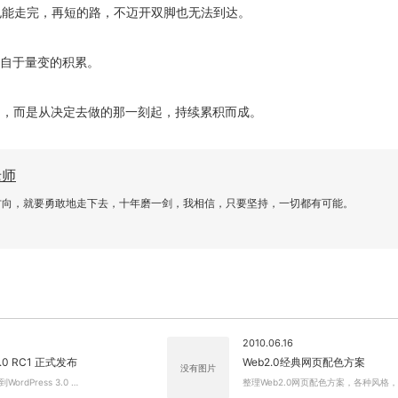
也能走完，再短的路，不迈开双脚也无法到达。
来自于量变的积累。
的，而是从决定去做的那一刻起，持续累积而成。
老师
方向，就要勇敢地走下去，十年磨一剑，我相信，只要坚持，一切都有可能。
2010.06.16
 3.0 RC1 正式发布
Web2.0经典网页配色方案
没有图片
rdPress 3.0 …
整理Web2.0网页配色方案，各种风格