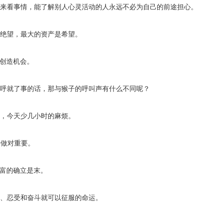
念来看事情，能了解别人心灵活动的人永远不必为自己的前途担心。
是绝望，最大的资产是希望。
要创造机会。
招呼就了事的话，那与猴子的呼叫声有什么不同呢？
备，今天少几小时的麻烦。
情做对重要。
财富的确立是末。
视、忍受和奋斗就可以征服的命运。