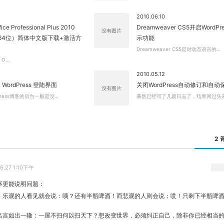
2010.06.10
fice Professional Plus 2010
Dreamweaver CS5开启WordP
没有图片
位/64位）简体中文版下载+激活方
示功能
Dreamweaver CS5是对动态语言的…
 O…
2010.05.12
ordPress 登陆界面
关闭WordPress自动修订和自
没有图片
Press博客的后台一般是没…
蓦然已经写了几篇日志了，结果回过头
2 
06.27 1:10下午
事更能说明问题：
，乐观的人看见就会说：咦？还有半瓶啤酒！而悲观的人则会说；哎！只剩下半瓶啤
名言如出一辙：一屋不扫何以扫天下？想改变世界，必须纠正自己，除非你已经相当