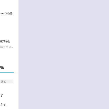
ress代码提
动保存功能
来发现各日…
评论
回复
酒了
的完美