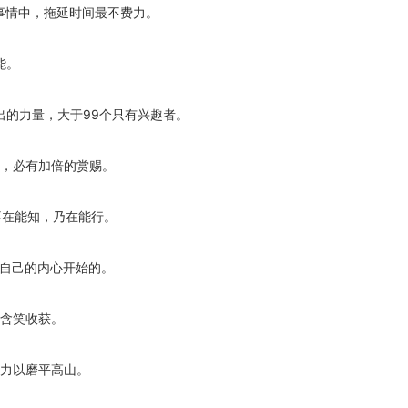
事情中，拖延时间最不费力。
能。
出的力量，大于99个只有兴趣者。
后，必有加倍的赏赐。
不在能知，乃在能行。
从自己的内心开始的。
能含笑收获。
毅力以磨平高山。