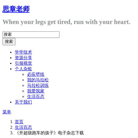
思章老师
When your legs get tired, run with your heart.
学学技术
资源分享
引领视觉
个人杂烩
必应壁纸
我的马拉松
马拉松训练
我爱我家
生活百态
关于我们
菜单
首页
生活百态
《开超级跑车的孩子》电子杂志下载