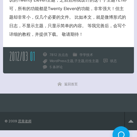
可，所有的功能都是Twenty Eleven的功能，非常强大！但主
题却非常小，仅几个必要的文件。 比如本文，就是微博形式的
关闭弹窗
日志，不显示主题，只显示简单的内容。 等我完善后，会写个
详细的教程，并提供下载。 敬请期待！
2012/03
01
7812 次点击
学学技术
WordPress主题
子主题
衍生主题
状态
5 条评论
返回首页
© 2009
思章老师