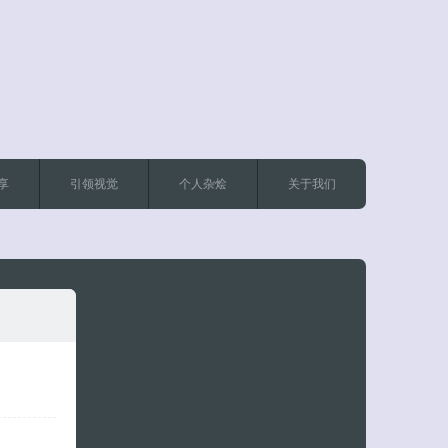
享
引领视觉
个人杂烩
关于我们
客服小美