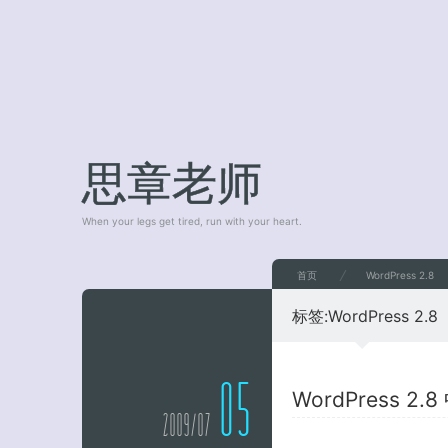
思章老师
When your legs get tired, run with your heart.
首页
WordPress 2.8
标签:
WordPress 2.8
05
WordPress 2
2009/07