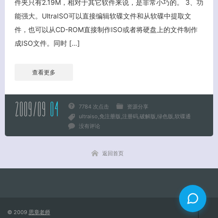
件夹只有2.19M，相对于其它软件来说，是非常小巧的。 3、功
能强大。UltraISO可以直接编辑软碟文件和从软碟中提取文
关闭弹窗
件，也可以从CD-ROM直接制作ISO或者将硬盘上的文件制作
成ISO文件。同时 […]
查看更多
2009/09
04
7784 次点击
资源分享
ultraiso
免注册版
注册码
破解版
绿色版
软碟通
没有评论
返回首页
© 2009
思章老师