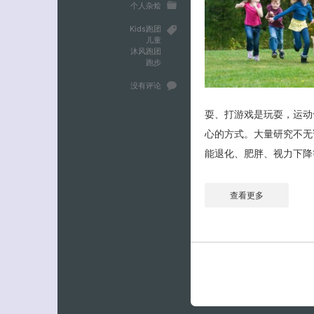
个人杂烩
Kids跑团
儿童
沐风跑团
跑步
没有评论
耍、打游戏是玩耍，运动
心的方式。大量研究不无
能退化、肥胖、视力下降等
查看更多