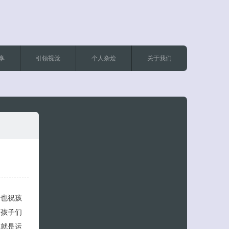
享
引领视觉
个人杂烩
关于我们
客服小美
，也祝孩
给孩子们
那就是运