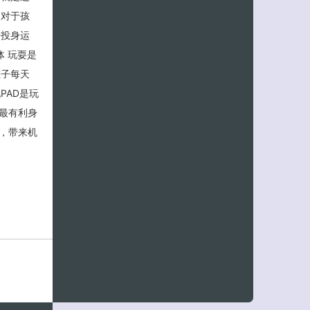
动对于孩
子投身运
体 玩耍是
孩子每天
PAD是玩
最有利身
，带来机